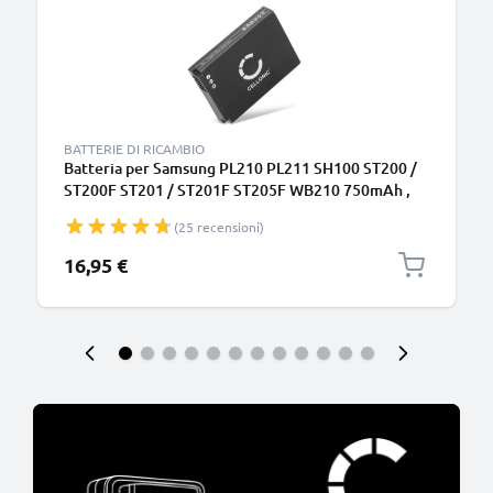
BATTERIE DI RICAMBIO
Batteria per Samsung PL210 PL211 SH100 ST200 /
ST200F ST201 / ST201F ST205F WB210 750mAh ,
marca CELLONIC, ricambi di lunga durata per
(25 recensioni)
macchine fotografiche e videocamere
16,95 €