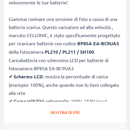
velocemente le tue batterie!
Giammai rovinare una sessione di foto a causa di una
batteria scarica. Questo caricatore ad alta velocità ,
marcato CELLONIC, è stato specificamente progettato
per ricaricare batterie con codice
BP85A EA-BC9UA3
della fotocamera
PL210 / PL211 / SH100
.
Caricabatteria con schermino LCD per batterie di
fotocamera BP85A EA-BC9UA3
✔
Schermo LCD
: mostra la percentuale di carica
(esempio: 100%), anche quando non lo tieni collegato
alla rete
✔
Compatibilità universale
: 100V–250V input
flessibile, utilizzabile ovunque, in Italia, Europa o fuori
MOSTRA DI PIÙ
Europa
✔
Ricarica intelligente
: la tensione variabile