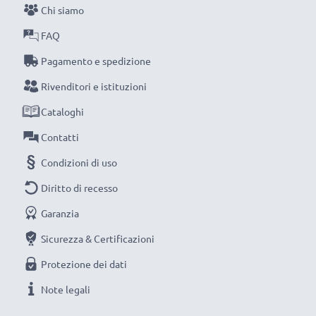
Chi siamo
raggiungimento di efficienza desiderata ricarica
completamente le batterie prima d‘impiegarle.
FAQ
Pagamento e spedizione
Non lasciarti scappare neanche uno scatto con
Rivenditori e istituzioni
questo caricabatteria intelligente, con schermo
Cataloghi
LCD, marcato CELLONIC. Ordina ora, spedizione
rapida e 3 anni di garanzia!
Contatti
Condizioni di uso
Diritto di recesso
Garanzia
Sicurezza & Certificazioni
Protezione dei dati
Note legali