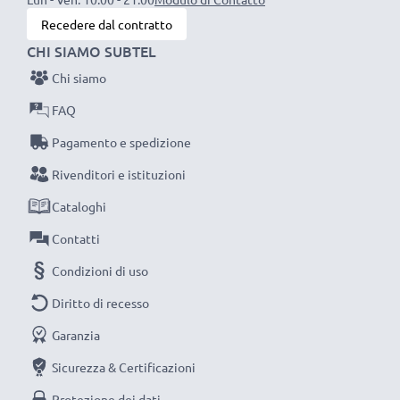
possa fare, efficientando e riducendo l’impatto
Recedere dal contratto
ambientale e gli scarti superflui.
CHI SIAMO SUBTEL
Scegli CELLONIC, scegli la lunga durata e l'efficienza,
Chi siamo
non fare compromessi sulla qualità: ordina ora!
FAQ
Pagamento e spedizione
Rivenditori e istituzioni
Cataloghi
Contatti
Condizioni di uso
Diritto di recesso
Garanzia
Sicurezza & Certificazioni
Protezione dei dati