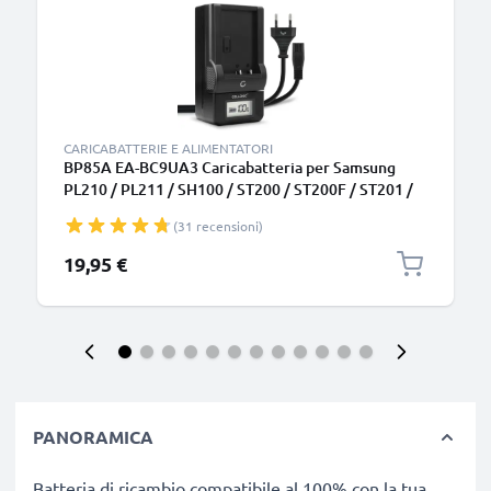
CARICABATTERIE E ALIMENTATORI
BP85A EA-BC9UA3 Caricabatteria per Samsung
PL210 / PL211 / SH100 / ST200 / ST200F / ST201 /
ST201F Batterie per fotocamera marca CELLONIC
(31 recensioni)
19,95 €
PANORAMICA
Batteria di ricambio compatibile al 100% con la tua