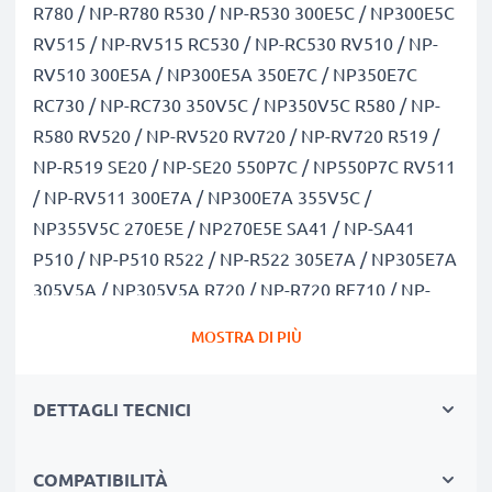
R780 / NP-R780 R530 / NP-R530 300E5C / NP300E5C
RV515 / NP-RV515 RC530 / NP-RC530 RV510 / NP-
RV510 300E5A / NP300E5A 350E7C / NP350E7C
RC730 / NP-RC730 350V5C / NP350V5C R580 / NP-
R580 RV520 / NP-RV520 RV720 / NP-RV720 R519 /
NP-R519 SE20 / NP-SE20 550P7C / NP550P7C RV511
/ NP-RV511 300E7A / NP300E7A 355V5C /
NP355V5C 270E5E / NP270E5E SA41 / NP-SA41
P510 / NP-P510 R522 / NP-R522 305E7A / NP305E7A
305V5A / NP305V5A R720 / NP-R720 RF710 / NP-
RF710 SA21 / NP-SA21 270E5G / NP270E5G RF711 /
MOSTRA DI PIÙ
NP-RF711 550P5C / NP550P5C E372 / NP-E372 R520
/ NP-R520 RF510 / NP-RF510 300E5E / NP300E5E
DETTAGLI TECNICI
355E7C / NP355E7C E252 / NP-E252 P580 / NP-P580
305E5A / NP305E5A RC710 / NP-RC710 RF511 / NP-
RF511 RV711 / NP-RV711 R719 / NP-R719 350E5C /
COMPATIBILITÀ