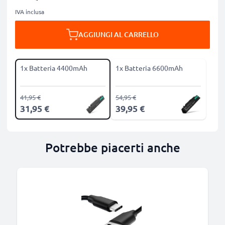
IVA inclusa
AGGIUNGI AL CARRELLO
1x Batteria 4400mAh
1x Batteria 6600mAh
41,95 €
54,95 €
31,95 €
39,95 €
Potrebbe piacerti anche
B