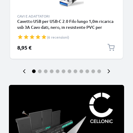
CAVI E ADATTATORI
Cavetto USB per USB-C 2.0 Filo lungo 1,0m ricarica
usb 3A Cavo dati, nero, in resistente PVC per
smartphone (Samsung, Huawei, Google Pixel),
(6 recensioni)
fotocamera Canon, Panasonic Lumix, Sony
connettore tipo C
8,95 €