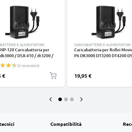
BATTERIE E ALIMENTATORI
CARICABATTERIE E ALIMENTATORI
NP-120 Caricabatteria per
Caricabatteria per Rollei Movi
 dk3000 / DSX-410 / dt3200 /
P6 DK3000 DT3200 DT4200 D
0 / Prego dp5300 / Prego
DP5300 DP6000 DP 6300 Batt
(5 recensioni)
0 Batterie per fotocamera
per fotocamera marca CELLON
 CELLONIC
5 €
19,95 €
tecnici
Compatibilità
Rec