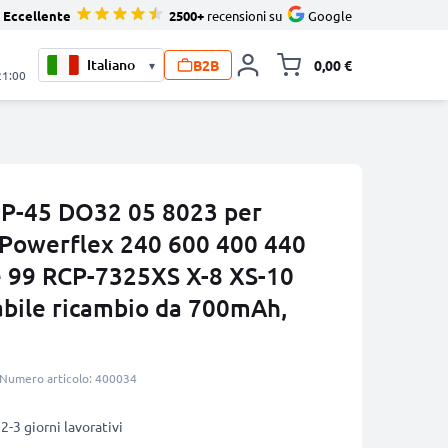
Eccellente
2500+
recensioni su
Google
B2B
0,00 €
▾
Alli
21:00
NP-45 DO32 05 8023 per
 Powerflex 240 600 400 440
e 99 RCP-7325XS X-8 XS-10
abile ricambio da 700mAh,
Numero articolo: 400034
2-3 giorni lavorativi