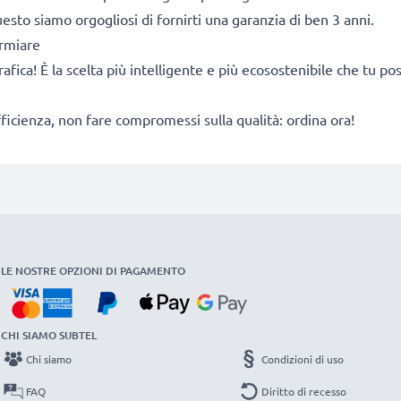
sto siamo orgogliosi di fornirti una garanzia di ben 3 anni.
armiare
rafica! È la scelta più intelligente e più ecosostenibile che tu p
fficienza, non fare compromessi sulla qualità: ordina ora!
LE NOSTRE OPZIONI DI PAGAMENTO
CHI SIAMO SUBTEL
Chi siamo
Condizioni di uso
FAQ
Diritto di recesso