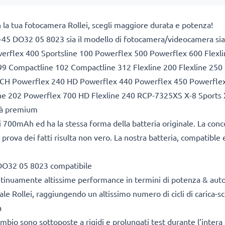
 la tua fotocamera Rollei, scegli maggiore durata e potenza!
-45 DO32 05 8023 sia il modello di fotocamera/videocamera siano 
werflex 400 Sportsline 100 Powerflex 500 Powerflex 600 Flexl
99 Compactline 102 Compactline 312 Flexline 200 Flexline 25
UCH Powerflex 240 HD Powerflex 440 Powerflex 450 Powerfle
ne 202 Powerflex 700 HD Flexline 240 RCP-7325XS X-8 Sports 
ità premium
 700mAh ed ha la stessa forma della batteria originale. La con
 prova dei fatti risulta non vero. La nostra batteria, compatible 
 DO32 05 8023 compatibile
ontinuamente altissime performance in termini di potenza & aut
le Rollei, raggiungendo un altissimo numero di cicli di carica-sc
a
cambio sono sottoposte a rigidi e prolungati test durante l’intera 