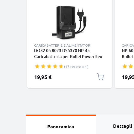
CARICABATTERIE E ALIMENTATORI
CARICA
DO32 05 8023 DS5370 NP-45
NP-60 
Caricabatteria per Rollei Powerflex
Rollei
240 600 400 440 450 455 Sportsline
dt420
(17 recensioni)
99 100 RCP-7325XS X-8 XS-10
dp600
Flexline 250 Batterie per
marca
19,95 €
19,9
fotocamera marca CELLONIC
Dettagli 
Panoramica