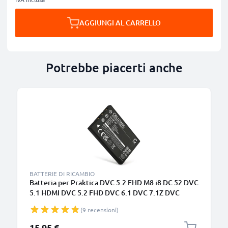
AGGIUNGI AL CARRELLO
Potrebbe piacerti anche
B
BATTERIE DI RICAMBIO
Batteria per Praktica DVC 5.2 FHD M8 i8 DC 52 DVC
5.1 HDMI DVC 5.2 FHD DVC 6.1 DVC 7.1Z DVC
1180mAh , marca CELLONIC, ricambi di lunga durata
(9 recensioni)
per macchine fotografiche e videocamere
15,95 €