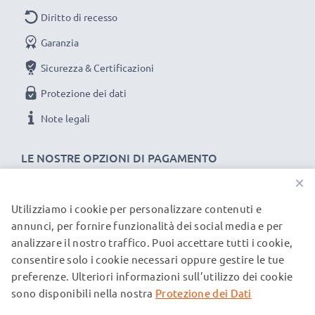
Diritto di recesso
Garanzia
Sicurezza & Certificazioni
Protezione dei dati
Note legali
LE NOSTRE OPZIONI DI PAGAMENTO
×
Utilizziamo i cookie per personalizzare contenuti e
I NOSTRI PARTNER DI SPEDIZIONE
annunci, per fornire funzionalità dei social media e per
analizzare il nostro traffico. Puoi accettare tutti i cookie,
consentire solo i cookie necessari oppure gestire le tue
© subtel.it 2026
preferenze. Ulteriori informazioni sull’utilizzo dei cookie
Tutti i prezzi includono l'IVA e sono esclusi i costi di
spedizione. Si prega di notare che tutti i marchi menzionati
sono disponibili nella nostra
Protezione dei Dati
sono marchi registrati dei rispettivi proprietari e sono citati