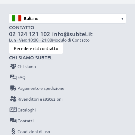
resistente e anti-attorcigliamenti, a prova di rottura,
Ottima velocità di ricarica
▾
1x batteria da 1000 mAh
: circa 2 ore
CONTATTO
02 124 121 102
info@subtel.it
1x batteria da 2000 mAh
: circa 4 ore
Lun - Ven: 10:00 - 21:00
Modulo di Contatto
1x batteria da 3000 mAh
: circa 6 ore
Recedere dal contratto
CHI SIAMO SUBTEL
NOTA BENE:
per una prestaziona ottimale e il
Chi siamo
raggiungimento di efficienza desiderata ricarica
completamente le batterie prima d‘impiegarle.
FAQ
Pagamento e spedizione
Non lasciarti scappare neanche uno scatto con
Rivenditori e istituzioni
questo caricabatteria intelligente, con schermo
Cataloghi
LCD, marcato CELLONIC. Ordina ora, spedizione
rapida e 3 anni di garanzia!
Contatti
Condizioni di uso