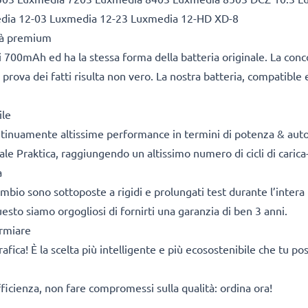
dia 12-03 Luxmedia 12-23 Luxmedia 12-HD XD-8
ità premium
 700mAh ed ha la stessa forma della batteria originale. La con
 prova dei fatti risulta non vero. La nostra batteria, compatible 
ile
ontinuamente altissime performance in termini di potenza & aut
ale Praktica, raggiungendo un altissimo numero di cicli di carica-
a
cambio sono sottoposte a rigidi e prolungati test durante l’intera 
sto siamo orgogliosi di fornirti una garanzia di ben 3 anni.
armiare
rafica! È la scelta più intelligente e più ecosostenibile che tu p
fficienza, non fare compromessi sulla qualità: ordina ora!