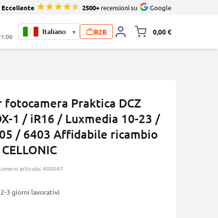
Eccellente
2500+
recensioni su
Google
B2B
0,00 €
▾
Alli
21:00
r fotocamera Praktica DCZ
X-1 / iR16 / Luxmedia 10-23 /
05 / 6403 Affidabile ricambio
 CELLONIC
umero articolo: 400047
2-3 giorni lavorativi