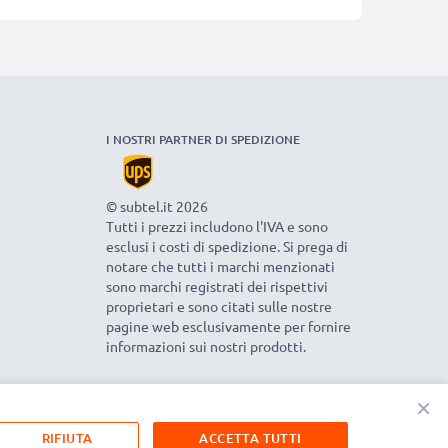
I NOSTRI PARTNER DI SPEDIZIONE
© subtel.it 2026
Tutti i prezzi includono l'IVA e sono
esclusi i costi di spedizione. Si prega di
notare che tutti i marchi menzionati
sono marchi registrati dei rispettivi
proprietari e sono citati sulle nostre
pagine web esclusivamente per fornire
informazioni sui nostri prodotti.
×
RIFIUTA
ACCETTA TUTTI