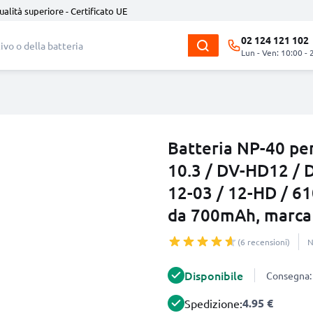
ualità superiore - Certificato UE
02 124 121 102
Lun - Ven: 10:00 - 
Batteria NP-40 pe
10.3 / DV-HD12 / D
12-03 / 12-HD / 61
da 700mAh, marca
(6 recensioni)
N
Disponibile
Consegna: 
4.95 €
Spedizione: