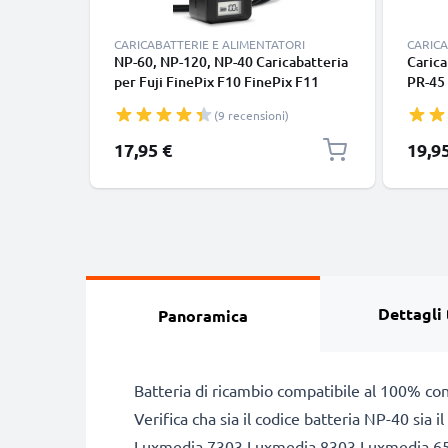
CARICABATTERIE E ALIMENTATORI
CARICA
NP-60, NP-120, NP-40 Caricabatteria
Carica
per Fuji FinePix F10 FinePix F11
PR-45 
FinePix F401 FinePix F410 FinePix
/ 12-Z
(9 recensioni)
F601 FinePix M603 Batterie per
Batte
fotocamera marca CELLONIC
CELLO
17,95 €
19,9
Dettagli 
Panoramica
Batteria di ricambio compatibile al 100% con
Verifica cha sia il codice batteria NP-40 sia
Luxmedia 7303 Luxmedia 8303 Luxmedia 6