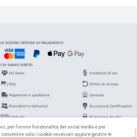
LE NOSTRE OPZIONI DI PAGAMENTO
CHI SIAMO SUBTEL
Chi siamo
Condizioni di uso
FAQ
Diritto di recesso
Pagamento e spedizione
Garanzia
Rivenditori e istituzioni
Sicurezza & Certificazioni
Cataloghi
Protezione dei dati
ci, per fornire funzionalità dei social media e per
Contatti
Note legali
e, consentire solo i cookie necessari oppure gestire le