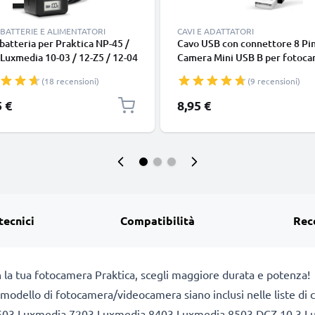
BATTERIE E ALIMENTATORI
CAVI E ADATTATORI
batteria per Praktica NP-45 /
Cavo USB con connettore 8 Pi
Luxmedia 10-03 / 12-Z5 / 12-04
Camera Mini USB B per fotoc
4TS / 12-Z4 / 14-Z5 / 14-Z50
Praktica Luxmedia 16-Z21S 16
(18 recensioni)
(9 recensioni)
rie per fotocamera marca
14-Z51 14-04, 12-03 12-Z5, 18
NIC
Filo lungo 1.5m ricarica cavett
5 €
8,95 €
in piacevole PVC nero
tecnici
Compatibilità
Rec
 la tua fotocamera Praktica, scegli maggiore durata e potenza!
 il modello di fotocamera/videocamera siano inclusi nelle liste di
503 Luxmedia 7203 Luxmedia 8403 Luxmedia 8503 DCZ 10.3 L