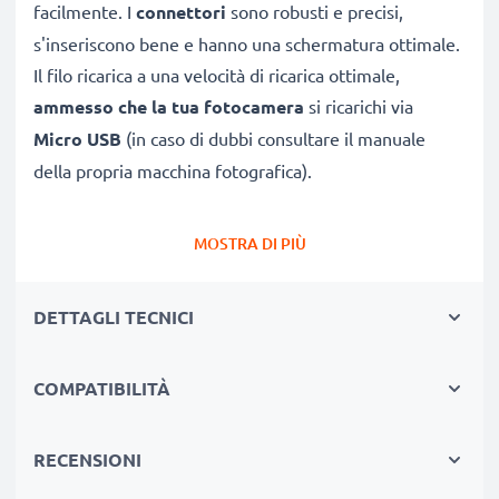
facilmente. I
connettori
sono robusti e precisi,
s'inseriscono bene e hanno una schermatura ottimale.
Il filo ricarica a una velocità di ricarica ottimale,
ammesso che la tua fotocamera
si ricarichi via
Micro USB
(in caso di dubbi consultare il manuale
della propria macchina fotografica).
CAVETTO USB SOSTITUTIVO, CONNETTE UNA
MOSTRA DI PIÙ
FOTOCAMERA
COL PC O LAPTOP
★
per scaricare e
trasferire foto
, video e file da
DETTAGLI TECNICI
fotocamera K-1 II K-3 II K-70 verso PC
★ sincronizzare,
aggiornare firmware
o software
COMPATIBILITÀ
della tua macchina fotografica Pentax
★
Velocità di trasferimento (max): 480 MBit/s -
USB 2.0
RECENSIONI
★
è la versione 2.0
, ed è compatibile anche con