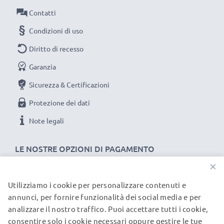
Contatti
Materiale del Connettore: PVC
Collegamento 1: Micro USB
Condizioni di uso
Collegamento 2: USB A
Diritto di recesso
Versione: 2.0
Garanzia
Velocità di trasferimento (max): 480 MBit/s - USB 2.0
Corrente di carica: 1A
Sicurezza & Certificazioni
Lunghezza Cavo: 1m
Protezione dei dati
Colore: nero
Note legali
Un cavo usb dati / ricarica dall'ottimo rapporto qualità-
LE NOSTRE OPZIONI DI PAGAMENTO
prezzo!
×
★
3 anni di garanzia
★
Utilizziamo i cookie per personalizzare contenuti e
I NOSTRI PARTNER DI SPEDIZIONE
annunci, per fornire funzionalità dei social media e per
subtel significa qualità certificata, per questo diamo 3
analizzare il nostro traffico. Puoi accettare tutti i cookie,
anni di garanzia
consentire solo i cookie necessari oppure gestire le tue
© subtel.it 2026