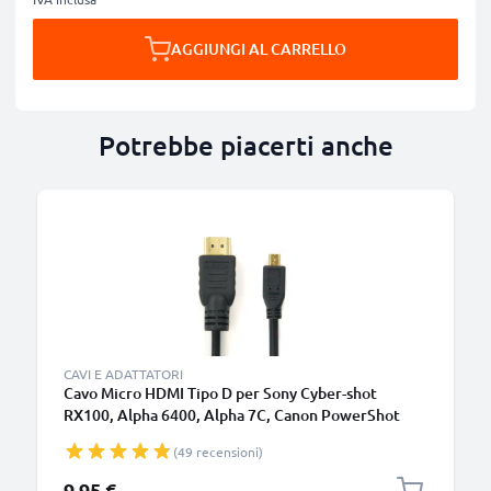
AGGIUNGI AL CARRELLO
Potrebbe piacerti anche
CAVI E ADATTATORI
Cavo Micro HDMI Tipo D per Sony Cyber-shot
RX100, Alpha 6400, Alpha 7C, Canon PowerShot
SX740 HS, PowerShot G7 X Mark II TV, DVD, Blu-
(49 recensioni)
Ray, fotocamera, monitor, lunghezza 1.5m
trasmissione segnale video & audio impeccabile
9,95 €