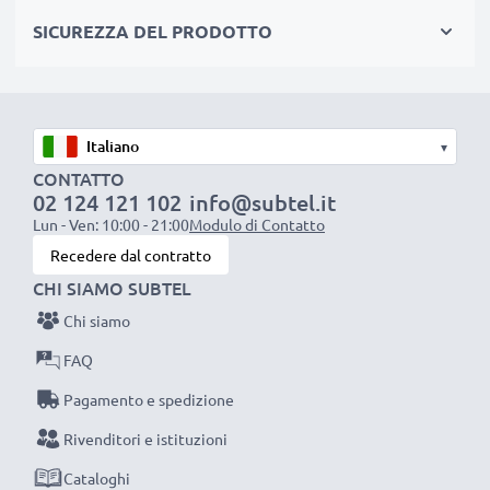
versioni USB inferiori
SICUREZZA DEL PRODOTTO
CAVO DI RICARICA USB (SE LA TUA
FOTOCAMERA SI RICARICA VIA USB)
★
Corrente di carica: 1A
ideale per una ricarica
▾
CONTATTO
rapida, stabile, sicura
02 124 121 102
info@subtel.it
★
cavo adattatore
per fotocamere con porta Micro
Lun - Ven: 10:00 - 21:00
Modulo di Contatto
USB
Recedere dal contratto
★
connettori che non ‘ballano’
, né si logorano se
CHI SIAMO SUBTEL
staccati e attaccati frequentemente
Chi siamo
★
filo di
1m,
resistente
a piegamenti e stiramenti,
FAQ
non si aggroviglia ed è piacevole al tatto
Pagamento e spedizione
CAVETTO USB PER FOTOCAMERA CAMCORDER
Rivenditori e istituzioni
Pentax
Cataloghi
Materiale del Cavo: PVC