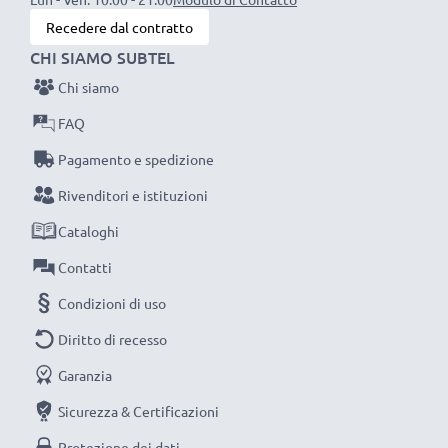
ambientale e gli scarti superflui.
Recedere dal contratto
Scegli CELLONIC, scegli la lunga durata e l'efficienza,
CHI SIAMO SUBTEL
non fare compromessi sulla qualità: ordina ora!
Chi siamo
FAQ
Pagamento e spedizione
Rivenditori e istituzioni
Cataloghi
Contatti
Condizioni di uso
Diritto di recesso
Garanzia
Sicurezza & Certificazioni
Protezione dei dati