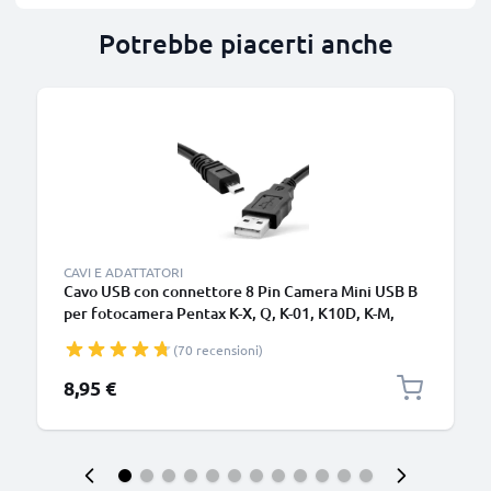
Potrebbe piacerti anche
CAVI E ADATTATORI
Cavo USB con connettore 8 Pin Camera Mini USB B
per fotocamera Pentax K-X, Q, K-01, K10D, K-M,
K100D, K-50, MX-1 Filo lungo 1.5m ricarica cavetto
(70 recensioni)
dati in piacevole PVC nero
8,95 €