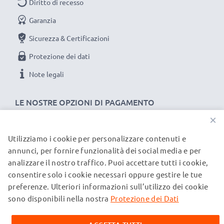
Diritto di recesso
Garanzia
Sicurezza & Certificazioni
Protezione dei dati
Note legali
LE NOSTRE OPZIONI DI PAGAMENTO
×
Utilizziamo i cookie per personalizzare contenuti e
I NOSTRI PARTNER DI SPEDIZIONE
annunci, per fornire funzionalità dei social media e per
analizzare il nostro traffico. Puoi accettare tutti i cookie,
consentire solo i cookie necessari oppure gestire le tue
© subtel.it 2026
preferenze. Ulteriori informazioni sull’utilizzo dei cookie
Tutti i prezzi includono l'IVA e sono esclusi i costi di
spedizione. Si prega di notare che tutti i marchi menzionati
sono disponibili nella nostra
Protezione dei Dati
sono marchi registrati dei rispettivi proprietari e sono citati
sulle nostre pagine web esclusivamente per fornire