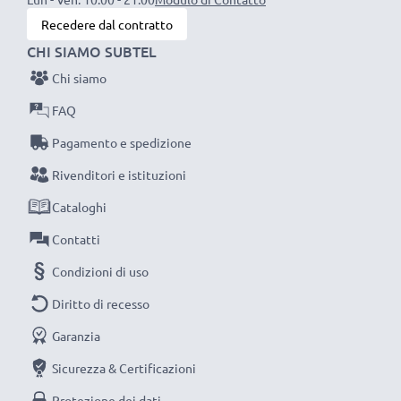
ambientale e gli scarti superflui.
Recedere dal contratto
Scegli CELLONIC, scegli la lunga durata e l'efficienza,
CHI SIAMO SUBTEL
non fare compromessi sulla qualità: ordina ora!
Chi siamo
FAQ
Pagamento e spedizione
Rivenditori e istituzioni
Cataloghi
Contatti
Condizioni di uso
Diritto di recesso
Garanzia
Sicurezza & Certificazioni
Protezione dei dati