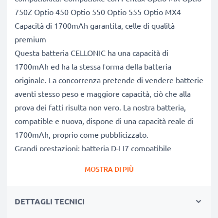
750Z Optio 450 Optio 550 Optio 555 Optio MX4
Capacità di 1700mAh garantita, celle di qualità
premium
Questa batteria CELLONIC ha una capacità di
1700mAh ed ha la stessa forma della batteria
originale. La concorrenza pretende di vendere batterie
aventi stesso peso e maggiore capacità, ciò che alla
prova dei fatti risulta non vero. La nostra batteria,
compatible e nuova, dispone di una capacità reale di
1700mAh, proprio come pubblicizzato.
Grandi prestazioni: batteria D-LI7 compatibile
Le nostre batterie sostitutive forniscono
MOSTRA DI PIÙ
continuamente altissime performance in termini di
potenza & autonomia. Le prestazioni eguagliano o
DETTAGLI TECNICI
superano quelle della vecchia batteria originale
Pentax, raggiungendo un altissimo numero di cicli di