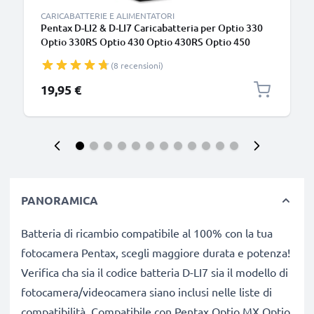
CARICABATTERIE E ALIMENTATORI
Pentax D-LI2 & D-LI7 Caricabatteria per Optio 330
Optio 330RS Optio 430 Optio 430RS Optio 450
Optio 550 Optio 555 Optio 750Z Optio MX Optio
(8 recensioni)
MX4 Batterie per fotocamera marca CELLONIC
19,95 €
PANORAMICA
Batteria di ricambio compatibile al 100% con la tua
fotocamera Pentax, scegli maggiore durata e potenza!
Verifica cha sia il codice batteria D-LI7 sia il modello di
fotocamera/videocamera siano inclusi nelle liste di
compatibilità. Compatibile con Pentax Optio MX Optio