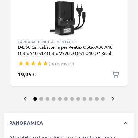
CARICABATTERIE E ALIMENTATORI
D-LI68 Caricabatteria per Pentax Optio A36 A40
Optio S10 S12 Optio VS20 Q Q-S1 Q10 Q7 Ricoh
WG-M2 Batterie per fotocamera marca CELLONIC
(10 recensioni)
19,95 €
PANORAMICA
Affidabilità e lunga durata per la tua fotocamera