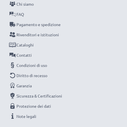
Chi siamo
raggiungimento di efficienza desiderata ricarica
completamente le batterie prima d‘impiegarle.
FAQ
Pagamento e spedizione
Non lasciarti scappare neanche uno scatto con
Rivenditori e istituzioni
questo caricabatteria intelligente, con schermo
Cataloghi
LCD, marcato CELLONIC. Ordina ora, spedizione
rapida e 3 anni di garanzia!
Contatti
Condizioni di uso
Diritto di recesso
Garanzia
Sicurezza & Certificazioni
Protezione dei dati
Note legali