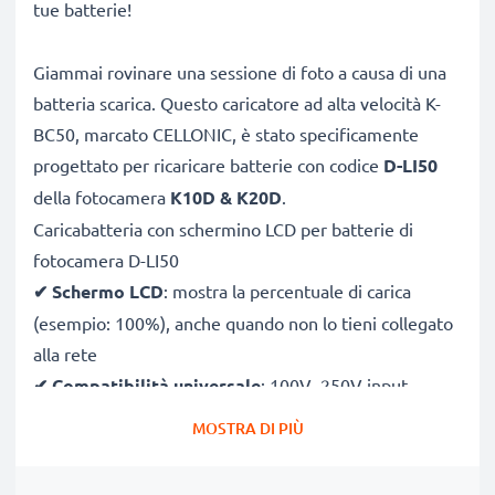
tue batterie!
Giammai rovinare una sessione di foto a causa di una
batteria scarica. Questo caricatore ad alta velocità K-
BC50, marcato CELLONIC, è stato specificamente
progettato per ricaricare batterie con codice
D-LI50
della fotocamera
K10D & K20D
.
Caricabatteria con schermino LCD per batterie di
fotocamera D-LI50
✔
Schermo LCD
: mostra la percentuale di carica
(esempio: 100%), anche quando non lo tieni collegato
alla rete
✔
Compatibilità universale
: 100V–250V input
flessibile, utilizzabile ovunque, in Italia, Europa o fuori
MOSTRA DI PIÙ
Europa
✔
Ricarica intelligente
: la tensione variabile