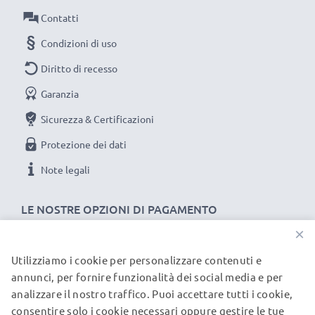
Colore: nero
Contatti
Condizioni di uso
Un cavo usb dati / ricarica dall'ottimo rapporto
Diritto di recesso
qualità-prezzo!
Garanzia
★
3 anni di garanzia
★
Sicurezza & Certificazioni
subtel significa qualità certificata, per questo diamo 3
Protezione dei dati
anni di garanzia
Note legali
LE NOSTRE OPZIONI DI PAGAMENTO
×
Utilizziamo i cookie per personalizzare contenuti e
I NOSTRI PARTNER DI SPEDIZIONE
annunci, per fornire funzionalità dei social media e per
analizzare il nostro traffico. Puoi accettare tutti i cookie,
consentire solo i cookie necessari oppure gestire le tue
© subtel.it 2026