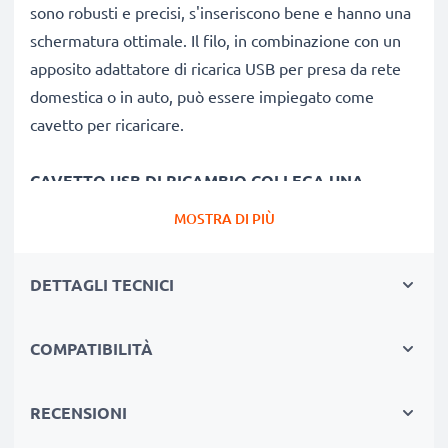
sono robusti e precisi, s'inseriscono bene e hanno una
schermatura ottimale. Il filo, in combinazione con un
apposito adattatore di ricarica USB per presa da rete
domestica o in auto, può essere impiegato come
cavetto per ricaricare.
CAVETTO USB DI RICAMBIO COLLEGA UNA
CONSOLLE A ALTRO DISPOSITIVO
MOSTRA DI PIÙ
★ sincronizzare,
aggiornare firmware
o software di
PS Vita
DETTAGLI TECNICI
★ offre una
Velocità di trasferimento (max)
: 480
MBit/s - USB 2.0
COMPATIBILITÀ
★
è la versione 2.0
, ed è compatibile anche con
versioni USB inferiori
RECENSIONI
CAVO DI RICARICA USB COMPATIBILE PER