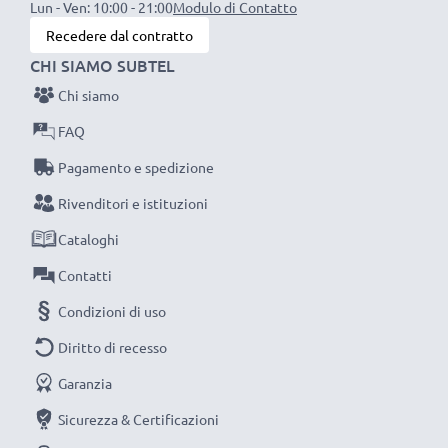
fornirti una garanzia di ben 3 anni.
Lun - Ven: 10:00 - 21:00
Modulo di Contatto
La scelta ecosostenibile che ti fa anche risparmiare
Recedere dal contratto
Sostituisci la batteria, non la macchina fotografica! È la
CHI SIAMO SUBTEL
scelta più intelligente e più ecosostenibile che tu
Chi siamo
possa fare, efficientando e riducendo l’impatto
FAQ
ambientale e gli scarti superflui.
Pagamento e spedizione
Scegli CELLONIC, scegli la lunga durata e l'efficienza,
non fare compromessi sulla qualità: ordina ora!
Rivenditori e istituzioni
Cataloghi
Contatti
Condizioni di uso
Diritto di recesso
Garanzia
Sicurezza & Certificazioni