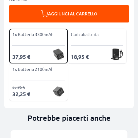
AGGIUNGI AL CARRELLO
1x Batteria 3300mAh
Caricabatteria
37,95 €
18,95 €
1x Batteria 2100mAh
33,95 €
32,25 €
Potrebbe piacerti anche
B