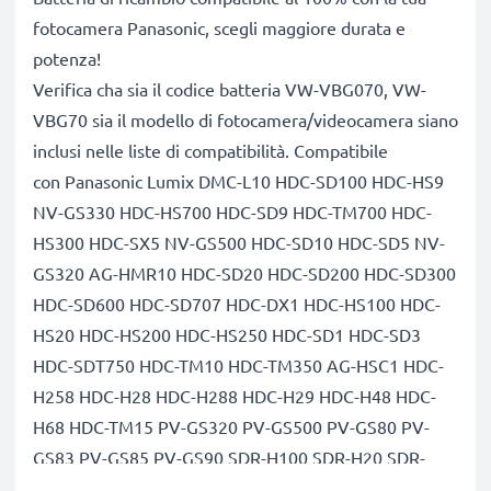
fotocamera Panasonic, scegli maggiore durata e
potenza!
Verifica cha sia il codice batteria VW-VBG070, VW-
VBG70 sia il modello di fotocamera/videocamera siano
inclusi nelle liste di compatibilità. Compatibile
con Panasonic Lumix DMC-L10 HDC-SD100 HDC-HS9
NV-GS330 HDC-HS700 HDC-SD9 HDC-TM700 HDC-
HS300 HDC-SX5 NV-GS500 HDC-SD10 HDC-SD5 NV-
GS320 AG-HMR10 HDC-SD20 HDC-SD200 HDC-SD300
HDC-SD600 HDC-SD707 HDC-DX1 HDC-HS100 HDC-
HS20 HDC-HS200 HDC-HS250 HDC-SD1 HDC-SD3
HDC-SDT750 HDC-TM10 HDC-TM350 AG-HSC1 HDC-
H258 HDC-H28 HDC-H288 HDC-H29 HDC-H48 HDC-
H68 HDC-TM15 PV-GS320 PV-GS500 PV-GS80 PV-
GS83 PV-GS85 PV-GS90 SDR-H100 SDR-H20 SDR-
H200 SDR-H250 SDR-H280 SDR-H40 SDR-H50 SDR-