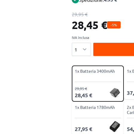
29,95 €
28,45 €
-5%
IVA inclusa
Quantità
1x Batteria 3400mAh
1x 
29,95 €
37
28,45 €
1x Batteria 1780mAh
2x 
Car
27,95 €
54