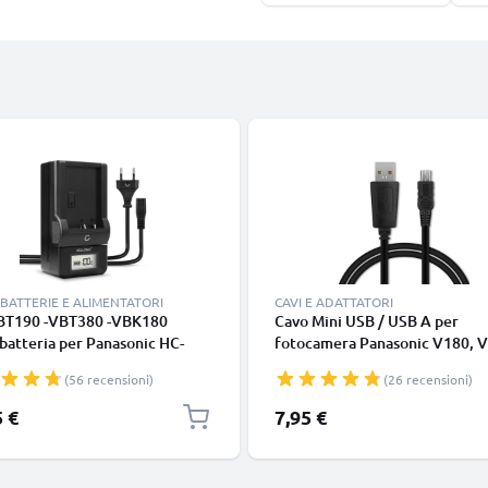
BATTERIE E ALIMENTATORI
CAVI E ADATTATORI
T190 -VBT380 -VBK180
Cavo Mini USB / USB A per
batteria per Panasonic HC-
fotocamera Panasonic V180, V
V800 V770 V760 V750 V380
HCX1000, Lumix L1, DC SD 9, 
(56 recensioni)
(26 recensioni)
V180 V10 HC-VXF990 HC-
LC1, SD40 1A cavetto dati e ric
 Batterie per fotocamera
K1HY04YY0032, nero, PVC, 1
5 €
7,95 €
 CELLONIC
marca CELLONIC