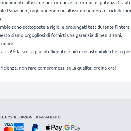
ontinuamente altissime performance in termini di potenza & aut
ale Panasonic, raggiungendo un altissimo numero di cicli di caric
a
cambio sono sottoposte a rigidi e prolungati test durante l’intera 
sto siamo orgogliosi di fornirti una garanzia di ben 3 anni.
armiare
rafica! È la scelta più intelligente e più ecosostenibile che tu p
fficienza, non fare compromessi sulla qualità: ordina ora!
LE NOSTRE OPZIONI DI PAGAMENTO