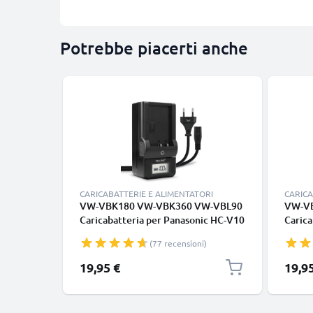
Potrebbe piacerti anche
CARICABATTERIE E ALIMENTATORI
CARICA
VW-VBK180 VW-VBK360 VW-VBL90
VW-VB
Caricabatteria per Panasonic HC-V10
Carica
-V100 -V500 -V700 HDC-SD40 -SD60
V777 
(77 recensioni)
-SD80 -SD90 SDR-S50, Nokia 3650
V270 
Batterie per fotocamera marca
VX980
19,95 €
19,9
CELLONIC
marca