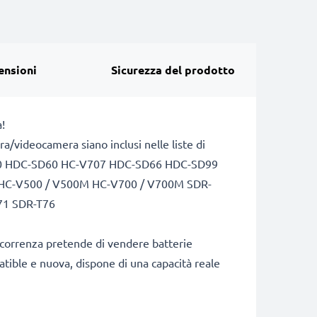
ensioni
Sicurezza del prodotto
!
videocamera siano inclusi nelle liste di
D90 HDC-SD60 HC-V707 HDC-SD66 HDC-SD99
C-V500 / V500M HC-V700 / V700M SDR-
71 SDR-T76
ncorrenza pretende di vendere batterie
patible e nuova, dispone di una capacità reale