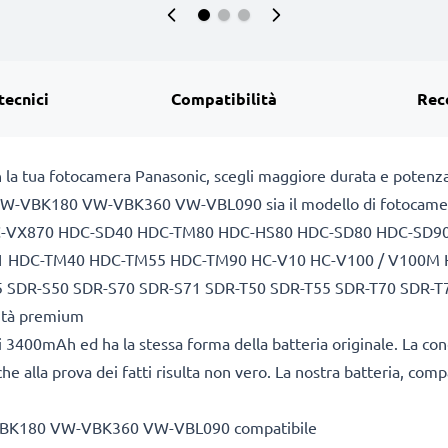
tecnici
Compatibilità
Rec
n la tua fotocamera Panasonic, scegli maggiore durata e potenza
0 VW-VBK180 VW-VBK360 VW-VBL090 sia il modello di fotocamera/
nic HC-VX870 HDC-SD40 HDC-TM80 HDC-HS80 HDC-SD80 HDC-S
HDC-TM40 HDC-TM55 HDC-TM90 HC-V10 HC-V100 / V100M H
 SDR-S50 SDR-S70 SDR-S71 SDR-T50 SDR-T55 SDR-T70 SDR-T
lità premium
 3400mAh ed ha la stessa forma della batteria originale. La co
he alla prova dei fatti risulta non vero. La nostra batteria, com
W-VBK180 VW-VBK360 VW-VBL090 compatibile