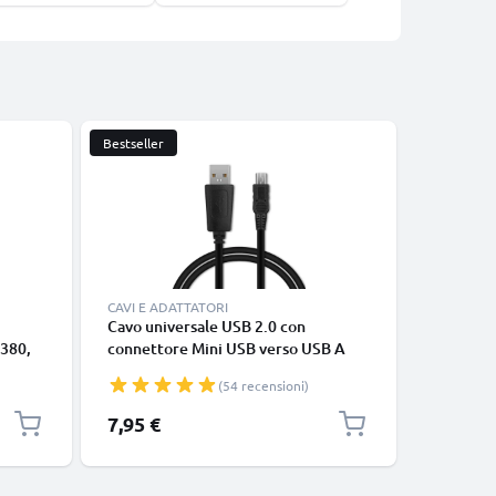
Bestseller
CAVI E ADATTATORI
ACCESSOR
Cavo universale USB 2.0 con
Copertur
380,
connettore Mini USB verso USB A
Canon, F
Lumix
cavetto dati & ricarica 1A in PVC
Lumix, L
(54 recensioni)
arica
nero
m
7,95 €
6,95 €