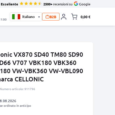
Eccellente
2500+
recensioni su
Google
B2B
0,00 €
▾
Alli
21:00
asonic VX870 SD40 TM80 SD90
SD66 V707 VBK180 VBK360
180 VW-VBK360 VW-VBL090
marca CELLONIC
Numero articolo: 911796
8.08.2026
se ordinato in anticipo