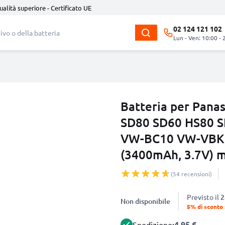
ualità superiore - Certificato UE
02 124 121 102
Lun - Ven: 10:00 - 
Batteria per Pan
SD80 SD60 HS80 
VW-BC10 VW-VBK
(3400mAh, 3.7V) 
(54 recensioni)
Previsto il
2
Non disponibile
5% di sconto
4.95 €
Spedizione: