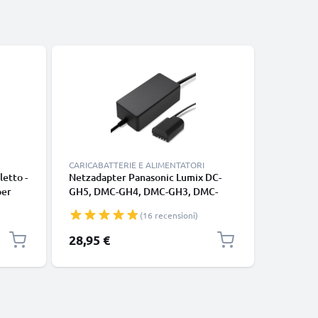
CARICABATTERIE E ALIMENTATORI
letto -
Netzadapter Panasonic Lumix DC-
Cavo di 
per
GH5, DMC-GH4, DMC-GH3, DMC-
DC-G9, D
bile
GH4R, DMW-AC8 + DMW-DCC12 +
scatto t
(16 recensioni)
r
Accoppiatore DC (Batteria fittizia),
mere -
ca. 3m da CELLONIC
28,95 €
10,95 €