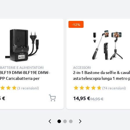
-12%
BATTERIE E ALIMENTATORI
ACCESSORI
BLF19 DMW-BLF19E DMW-
2-in-1 Bastone da selfie & caval
PP Caricabatteria per
asta telescopia lunga 1 metro 
onic GH5 Lumix DC-GH5s DMC-
stabili selfie - treppiede estrai
(3 recensioni)
(74 recensioni)
H4 GH4r GH4h GH3 GH3h
con telecomando bluetooth pe
G9 DC-G9 Batterie per
cellulari smartphone e fotoca
Prezzo speciale
5 €
14,95 €
Prezzo normale
16,95 €
amera marca CELLONIC
Compatibile con iPhone Gopro
telefoni Android -Colore nero