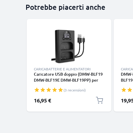
Potrebbe piacerti anche
CARICABATTERIE E ALIMENTATORI
CARICA
Caricatore USB doppio (DMW-BLF19
DMW-
DMW-BLF19E DMW-BLF19PP) per
BLF19
Panasonic GH5 GH5s GH4 GH3 Lumix
Panas
(3 recensioni)
DMC-GH4 DC-GH5 DC-G9 + 1m +
GH4 G
Cavo USB di CELLONIC
GH3a 
16,95 €
19,9
fotoc