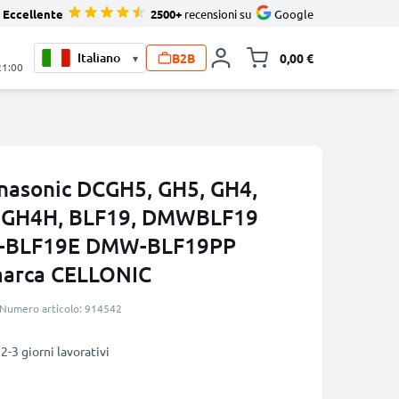
Eccellente
2500+
recensioni su
Google
B2B
0,00 €
▾
Alli
21:00
anasonic DCGH5, GH5, GH4,
, GH4H, BLF19, DMWBLF19
BLF19E DMW-BLF19PP
marca CELLONIC
Numero articolo: 914542
2-3 giorni lavorativi