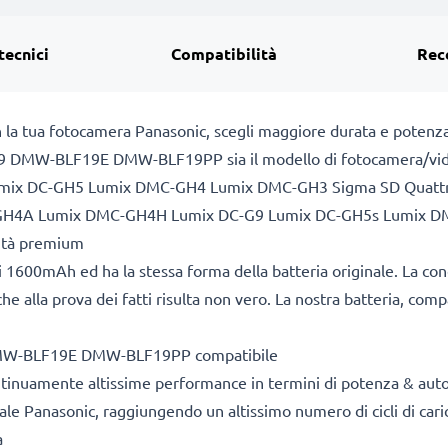
tecnici
Compatibilità
Rec
n la tua fotocamera Panasonic, scegli maggiore durata e potenza
F19 DMW-BLF19E DMW-BLF19PP sia il modello di fotocamera/video
c Lumix DC-GH5 Lumix DMC-GH4 Lumix DMC-GH3 Sigma SD Quat
4A Lumix DMC-GH4H Lumix DC-G9 Lumix DC-GH5s Lumix DM
lità premium
 1600mAh ed ha la stessa forma della batteria originale. La co
he alla prova dei fatti risulta non vero. La nostra batteria, com
 DMW-BLF19E DMW-BLF19PP compatibile
ontinuamente altissime performance in termini di potenza & aut
ale Panasonic, raggiungendo un altissimo numero di cicli di caric
a