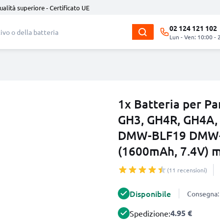
ualità superiore - Certificato UE
02 124 121 102
Lun - Ven: 10:00 - 
1x Batteria per P
GH3, GH4R, GH4A
DMW-BLF19 DMW-
(1600mAh, 7.4V) 
(11 recensioni)
Disponibile
Consegna: 
4.95 €
Spedizione: