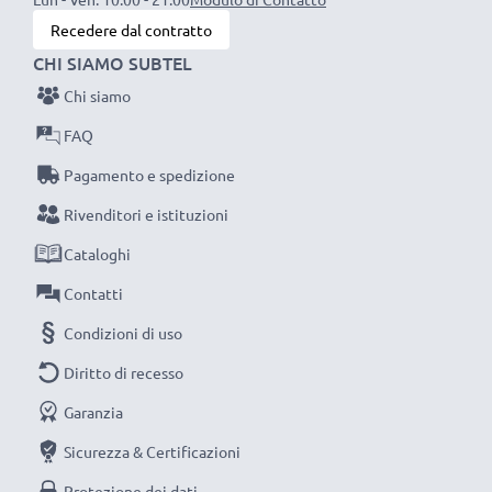
Sostituisci la batteria, non la macchina fotografica! È la
Recedere dal contratto
scelta più intelligente e più ecosostenibile che tu
CHI SIAMO SUBTEL
possa fare, efficientando e riducendo l’impatto
Chi siamo
ambientale e gli scarti superflui.
FAQ
Scegli CELLONIC, scegli la lunga durata e l'efficienza,
Pagamento e spedizione
non fare compromessi sulla qualità: ordina ora!
Rivenditori e istituzioni
Cataloghi
Contatti
Condizioni di uso
Diritto di recesso
Garanzia
Sicurezza & Certificazioni
Protezione dei dati