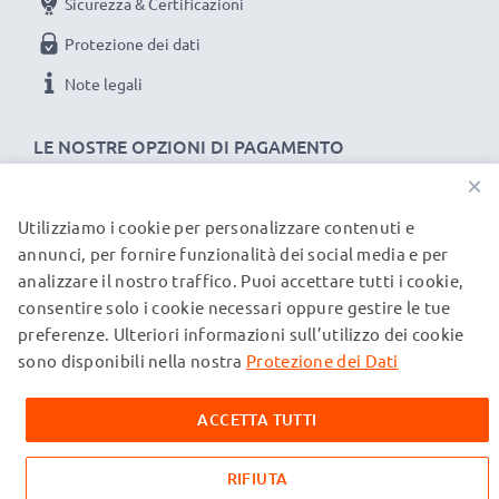
Sicurezza & Certificazioni
Protezione dei dati
Note legali
LE NOSTRE OPZIONI DI PAGAMENTO
×
Utilizziamo i cookie per personalizzare contenuti e
I NOSTRI PARTNER DI SPEDIZIONE
annunci, per fornire funzionalità dei social media e per
analizzare il nostro traffico. Puoi accettare tutti i cookie,
consentire solo i cookie necessari oppure gestire le tue
© subtel.it 2026
preferenze. Ulteriori informazioni sull’utilizzo dei cookie
Tutti i prezzi includono l'IVA e sono esclusi i costi di
spedizione. Si prega di notare che tutti i marchi menzionati
sono disponibili nella nostra
Protezione dei Dati
sono marchi registrati dei rispettivi proprietari e sono citati
sulle nostre pagine web esclusivamente per fornire
ACCETTA TUTTI
informazioni sui nostri prodotti.
RIFIUTA