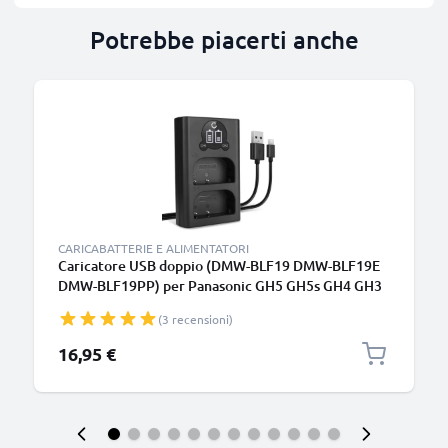
Potrebbe piacerti anche
CARICABATTERIE E ALIMENTATORI
Caricatore USB doppio (DMW-BLF19 DMW-BLF19E
DMW-BLF19PP) per Panasonic GH5 GH5s GH4 GH3
Lumix DMC-GH4 DC-GH5 DC-G9 + 1m + Cavo USB di
(3 recensioni)
CELLONIC
16,95 €