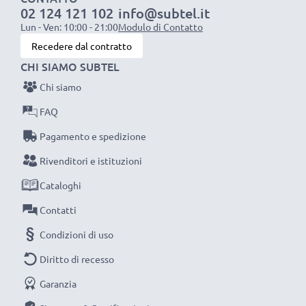
02 124 121 102
info@subtel.it
Ottima velocità di ricarica
Lun - Ven: 10:00 - 21:00
Modulo di Contatto
1x batteria da 1000 mAh
: circa 2 ore
Recedere dal contratto
1x batteria da 2000 mAh
: circa 4 ore
CHI SIAMO SUBTEL
1x batteria da 3000 mAh
: circa 6 ore
Chi siamo
NOTA BENE:
per una prestaziona ottimale e il
FAQ
raggiungimento di efficienza desiderata ricarica
Pagamento e spedizione
completamente le batterie prima d‘impiegarle.
Rivenditori e istituzioni
Cataloghi
Non lasciarti scappare neanche uno scatto con
questo caricabatteria intelligente, con schermo
Contatti
LCD, marcato CELLONIC. Ordina ora, spedizione
Condizioni di uso
rapida e 3 anni di garanzia!
Diritto di recesso
Garanzia