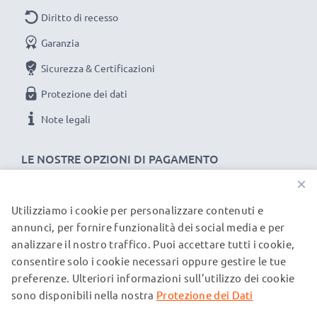
Diritto di recesso
Garanzia
Sicurezza & Certificazioni
Protezione dei dati
Note legali
LE NOSTRE OPZIONI DI PAGAMENTO
×
Utilizziamo i cookie per personalizzare contenuti e
I NOSTRI PARTNER DI SPEDIZIONE
annunci, per fornire funzionalità dei social media e per
analizzare il nostro traffico. Puoi accettare tutti i cookie,
consentire solo i cookie necessari oppure gestire le tue
© subtel.it 2026
preferenze. Ulteriori informazioni sull’utilizzo dei cookie
Tutti i prezzi includono l'IVA e sono esclusi i costi di
spedizione. Si prega di notare che tutti i marchi menzionati
sono disponibili nella nostra
Protezione dei Dati
sono marchi registrati dei rispettivi proprietari e sono citati