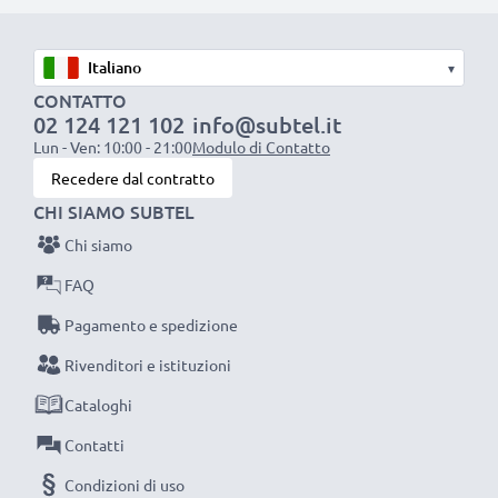
resistente e anti-attorcigliamenti, a prova di rottura,
Ottima velocità di ricarica
▾
1x batteria da 1000 mAh
: circa 2 ore
CONTATTO
02 124 121 102
info@subtel.it
1x batteria da 2000 mAh
: circa 4 ore
Lun - Ven: 10:00 - 21:00
Modulo di Contatto
1x batteria da 3000 mAh
: circa 6 ore
Recedere dal contratto
CHI SIAMO SUBTEL
NOTA BENE:
per una prestaziona ottimale e il
Chi siamo
raggiungimento di efficienza desiderata ricarica
completamente le batterie prima d‘impiegarle.
FAQ
Pagamento e spedizione
Non lasciarti scappare neanche uno scatto con
Rivenditori e istituzioni
questo caricabatteria intelligente, con schermo
Cataloghi
LCD, marcato CELLONIC. Ordina ora, spedizione
rapida e 3 anni di garanzia!
Contatti
Condizioni di uso