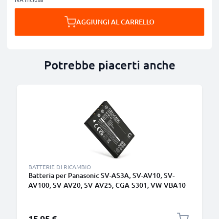
AGGIUNGI AL CARRELLO
Potrebbe piacerti anche
BATTERIE DI RICAMBIO
Batteria per Panasonic SV-AS3A, SV-AV10, SV-
AV100, SV-AV20, SV-AV25, CGA-S301, VW-VBA10
1180mAh , marca CELLONIC, ricambi di lunga durata
per macchine fotografiche e videocamere
15,95 €