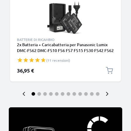
BATTERIE DI RICAMBIO
2x Batteria + Caricabatteria per Panasonic Lumix
DMC-FS62 DMC-FS10 FS6 FS7 FS15 FS30 FS42 FS62
700mAh da CELLONIC
(11 recensioni)
36,95 €