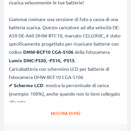
ricarica velocemente le tue batterie!
Giammai rovinare una sessione di foto a causa di una
batteria scarica. Questo caricatore ad alta velocità DE-
A59 DE-A60 DMW-BTC10, marcato CELLONIC, è stato
specificamente progettato per ricaricare batterie con
codice
DMW-BCF10 CGA-S106
della fotocamera
Lumix DMC-FS30, -FS10, -FS15
.
Caricabatteria con schermino LCD per batterie di
fotocamera DMW-BCF10 CGA-S106
✔
Schermo LCD
: mostra la percentuale di carica
(esempio: 100%), anche quando non lo tieni collegato
alla rete
✔
Compatibilità universale
: 100V–250V input
MOSTRA DI PIÙ
flessibile, utilizzabile ovunque, in Italia, Europa o fuori
Europa