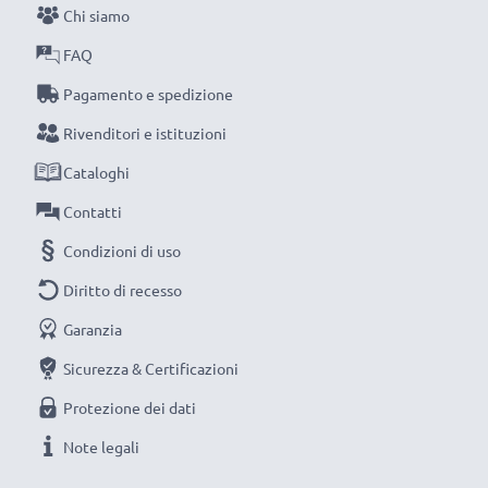
Chi siamo
NOTA BENE:
per una prestaziona ottimale e il
raggiungimento di efficienza desiderata ricarica
FAQ
completamente le batterie prima d‘impiegarle.
Pagamento e spedizione
Rivenditori e istituzioni
Non lasciarti scappare neanche uno scatto con
Cataloghi
questo caricabatteria intelligente, con schermo
LCD, marcato CELLONIC. Ordina ora, spedizione
Contatti
rapida e 3 anni di garanzia!
Condizioni di uso
Diritto di recesso
Garanzia
Sicurezza & Certificazioni
Protezione dei dati
Note legali