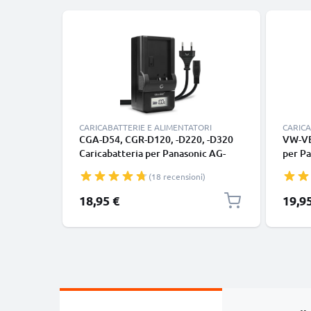
CARICABATTERIE E ALIMENTATORI
CARICA
CGA-D54, CGR-D120, -D220, -D320
VW-VB
Caricabatteria per Panasonic AG-
per P
DVX100, NV-DS60, -DS65, -DS29,
MDH3 
(18 recensioni)
NV-GS11, -GS1, NV-MX500 Batterie
marca
per fotocamera marca CELLONIC
18,95 €
19,9