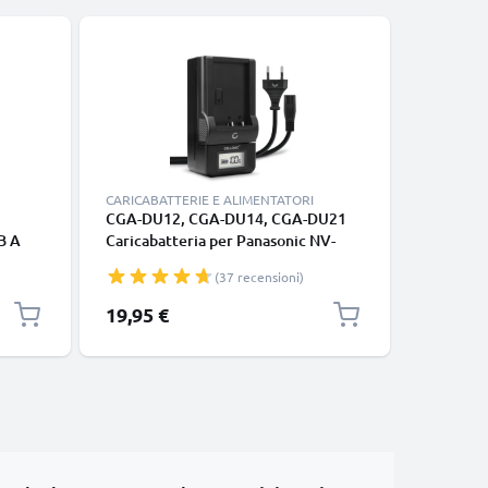
CARICABATTERIE E ALIMENTATORI
CAVI E AD
CGA-DU12, CGA-DU14, CGA-DU21
HDMI Cav
B A
Caricabatteria per Panasonic NV-
@60hz, 4
VC
GS27 GS17 GS500 GS400 GS300
Support
(37 recensioni)
VDR-D150 SDR-H20 Batterie per
Connettor
fotocamera marca CELLONIC
2 metri d
19,95 €
7,90 €
casse, tv
e soundb