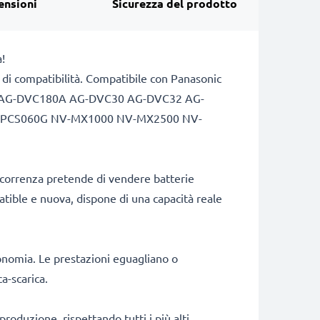
ensioni
Sicurezza del prodotto
!
e di compatibilità. Compatibile con Panasonic
AG-DVC180A AG-DVC30 AG-DVC32 AG-
-PCS060G NV-MX1000 NV-MX2500 NV-
ncorrenza pretende di vendere batterie
patible e nuova, dispone di una capacità reale
onomia. Le prestazioni eguagliano o
a-scarica.
produzione, rispettando tutti i più alti