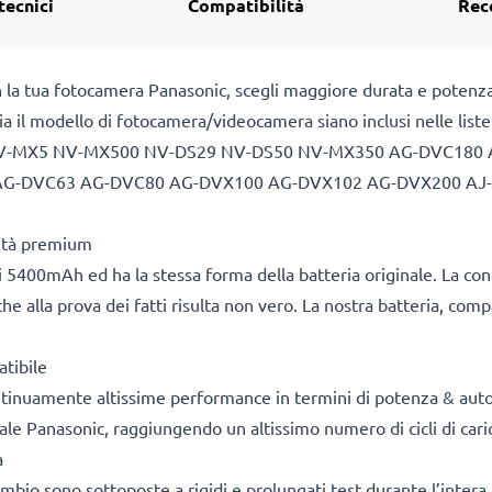
tecnici
Compatibilità
Rec
n la tua fotocamera Panasonic, scegli maggiore durata e potenza
sia il modello di fotocamera/videocamera siano inclusi nelle list
V-MX5 NV-MX500 NV-DS29 NV-DS50 NV-MX350 AG-DVC180 
AG-DVC63 AG-DVC80 AG-DVX100 AG-DVX102 AG-DVX200 AJ
lità premium
 5400mAh ed ha la stessa forma della batteria originale. La co
he alla prova dei fatti risulta non vero. La nostra batteria, com
tibile
ontinuamente altissime performance in termini di potenza & aut
ale Panasonic, raggiungendo un altissimo numero di cicli di caric
a
cambio sono sottoposte a rigidi e prolungati test durante l’intera 