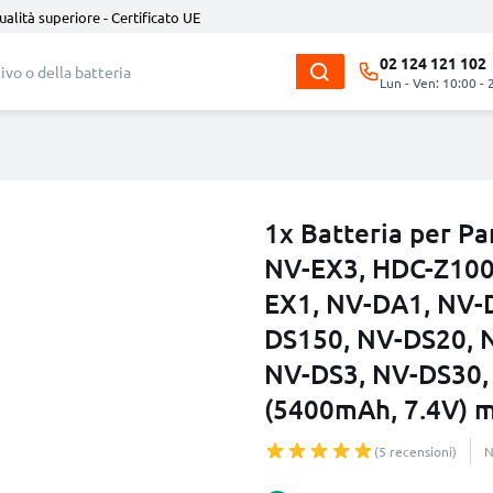
ualità superiore - Certificato UE
02 124 121 102
Lun - Ven: 10:00 - 
1x Batteria per P
NV-EX3, HDC-Z100
EX1, NV-DA1, NV-
DS150, NV-DS20, 
NV-DS3, NV-DS30,
(5400mAh, 7.4V) 
(5 recensioni)
N