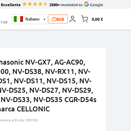
Eccellente
2500+
recensioni su
Google
B2B
0,00 €
▾
Alli
21:00
anasonic NV-GX7, AG-AC90,
00, NV-DS38, NV-RX11, NV-
DS1, NV-DS11, NV-DS15, NV-
NV-DS25, NV-DS27, NV-DS29,
 NV-DS33, NV-DS35 CGR-D54s
marca CELLONIC
umero articolo: 200702