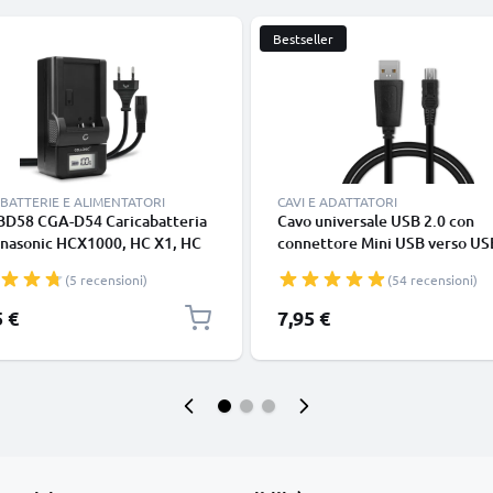
Bestseller
BATTERIE E ALIMENTATORI
CAVI E ADATTATORI
D58 CGA-D54 Caricabatteria
Cavo universale USB 2.0 con
anasonic HCX1000, HC X1, HC
connettore Mini USB verso US
Batterie per fotocamera
cavetto dati & ricarica 1A in P
(5 recensioni)
(54 recensioni)
 CELLONIC
nero
5 €
7,95 €