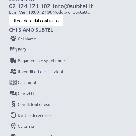
02 124 121 102
info@subtel.it
1x batteria da 1000 mAh
: circa 2 ore
Lun - Ven: 10:00 - 21:00
Modulo di Contatto
1x batteria da 2000 mAh
: circa 4 ore
Recedere dal contratto
1x batteria da 3000 mAh
: circa 6 ore
CHI SIAMO SUBTEL
Chi siamo
NOTA BENE:
per una prestaziona ottimale e il
raggiungimento di efficienza desiderata ricarica
FAQ
completamente le batterie prima d‘impiegarle.
Pagamento e spedizione
Rivenditori e istituzioni
Non lasciarti scappare neanche uno scatto con
Cataloghi
questo caricabatteria intelligente, con schermo
LCD, marcato CELLONIC. Ordina ora, spedizione
Contatti
rapida e 3 anni di garanzia!
Condizioni di uso
Diritto di recesso
Garanzia