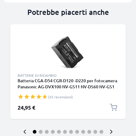
Potrebbe piacerti anche
BATTERIE DI RICAMBIO
Batteria CGA-D54 CGR-D120 -D220 per fotocamera
Panasonic AG-DVX100 NV-GS11 NV-DS60 NV-GS1
NV-DS27 NV-DS29 NV-MX500 NV-DA1 NV-DS15
(35 recensioni)
Affidabile ricambio da 2200mAh, marca CELLONIC
24,95 €