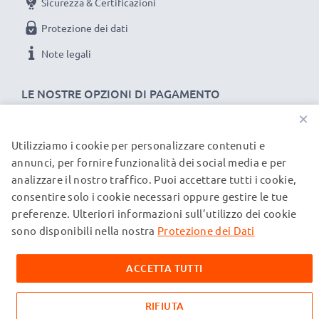
Sicurezza & Certificazioni
Protezione dei dati
Note legali
LE NOSTRE OPZIONI DI PAGAMENTO
×
Utilizziamo i cookie per personalizzare contenuti e
I NOSTRI PARTNER DI SPEDIZIONE
annunci, per fornire funzionalità dei social media e per
analizzare il nostro traffico. Puoi accettare tutti i cookie,
consentire solo i cookie necessari oppure gestire le tue
© subtel.it 2026
preferenze. Ulteriori informazioni sull’utilizzo dei cookie
Tutti i prezzi includono l'IVA e sono esclusi i costi di
spedizione. Si prega di notare che tutti i marchi menzionati
sono disponibili nella nostra
Protezione dei Dati
sono marchi registrati dei rispettivi proprietari e sono citati
sulle nostre pagine web esclusivamente per fornire
ACCETTA TUTTI
informazioni sui nostri prodotti.
RIFIUTA