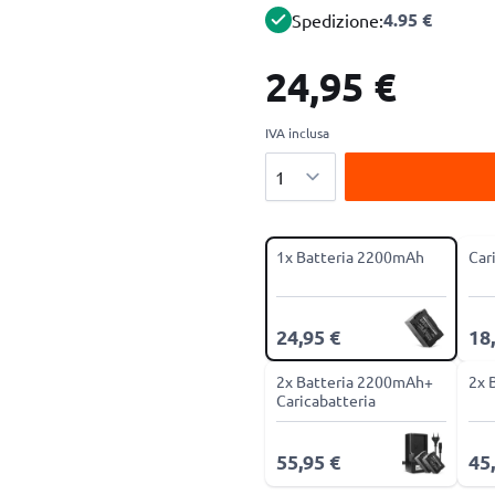
4.95 €
Spedizione:
24,95 €
IVA inclusa
Quantità
1x Batteria 2200mAh
Car
24,95 €
18
2x Batteria 2200mAh+
2x 
Caricabatteria
55,95 €
45