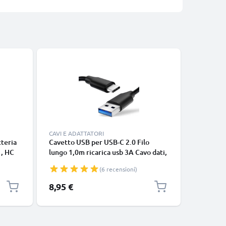
Bestseller
CAVI E ADATTATORI
CAVI E AD
teria
Cavetto USB per USB-C 2.0 Filo
Cavo USB
, HC
lungo 1,0m ricarica usb 3A Cavo dati,
Lightnin
a
nero, in resistente PVC per
iPhone 14
(6 recensioni)
smartphone (Samsung, Huawei,
SE filo d
Google Pixel), fotocamera Canon,
in bianco
8,95 €
17,95 €
Panasonic Lumix, Sony connettore
tipo C