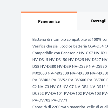
Dettagli 
Panoramica
Batteria di ricambio compatibile al 100% co
Verifica cha sia il codice batteria CGA-D54 C
Compatibile con Panasonic NV-GX7 NV-
NV-DS15 NV-DS150 NV-DS25 NV-DS27 NV
DS8 NV-DS80 NV-DS9 NV-DS99 NV-DS990
MX2000 NV-MX2500 NV-MX300 NV-MX300
PV-DV402 PV-DV52 PV-DV600 PV-DV700 
C2 NV-C3 NV-C5 NV-C7 NV-DB1 NV-DS12
DC352 PV-DV101 PV-DV102 PV-DV103 PV
PV-DV702 PV-DV71
Capacità di 2200mAh garantita, celle di qua