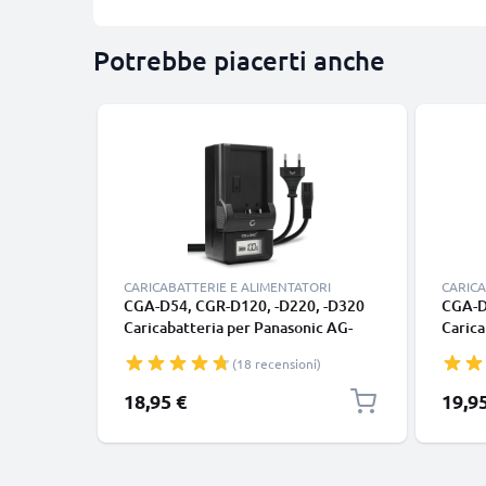
Potrebbe piacerti anche
CARICABATTERIE E ALIMENTATORI
CARICA
CGA-D54, CGR-D120, -D220, -D320
CGA-D
Caricabatteria per Panasonic AG-
Carica
DVX100, NV-DS60, -DS65, -DS29,
GS27 
(18 recensioni)
NV-GS11, -GS1, NV-MX500 Batterie
VDR-D
per fotocamera marca CELLONIC
fotoc
18,95 €
19,9