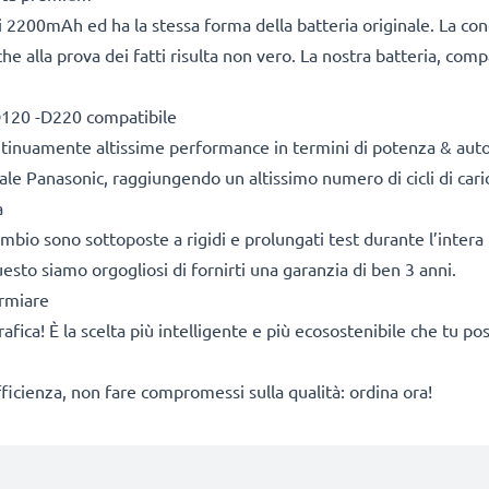
 2200mAh ed ha la stessa forma della batteria originale. La co
he alla prova dei fatti risulta non vero. La nostra batteria, com
D120 -D220 compatibile
ontinuamente altissime performance in termini di potenza & aut
ale Panasonic, raggiungendo un altissimo numero di cicli di caric
a
cambio sono sottoposte a rigidi e prolungati test durante l’intera 
sto siamo orgogliosi di fornirti una garanzia di ben 3 anni.
armiare
rafica! È la scelta più intelligente e più ecosostenibile che tu p
fficienza, non fare compromessi sulla qualità: ordina ora!