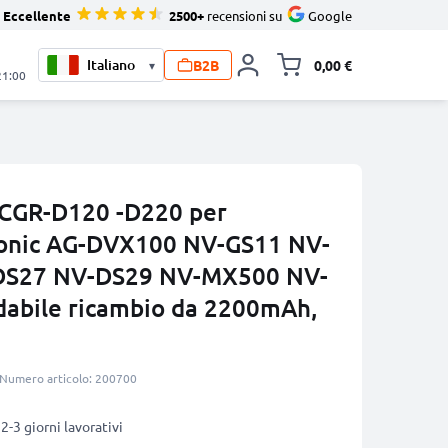
Eccellente
2500+
recensioni su
Google
B2B
0,00 €
▾
Alli
21:00
 CGR-D120 -D220 per
onic AG-DVX100 NV-GS11 NV-
DS27 NV-DS29 NV-MX500 NV-
abile ricambio da 2200mAh,
Numero articolo: 200700
2-3 giorni lavorativi