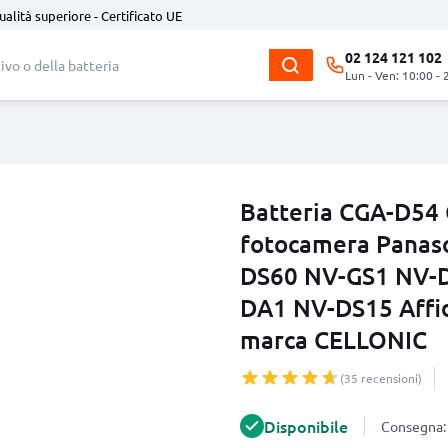
ualità superiore - Certificato UE
02 124 121 102
Lun - Ven: 10:00 - 
Batteria CGA-D54
fotocamera Panas
DS60 NV-GS1 NV-
DA1 NV-DS15 Affid
marca CELLONIC
(35 recensioni)
Disponibile
Consegna: 