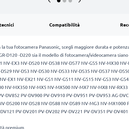
tecnici
Compatibilità
Rec
n la tua fotocamera Panasonic, scegli maggiore durata e potenza
GR-D120 -D220 sia il modello di fotocamera/videocamera siano inc
RX11 NV-EX3 NV-DS20 NV-DS38 NV-DS77 NV-GS5 NV-MX30 NV
-DS29 NV-DS3 NV-DS30 NV-DS33 NV-DS35 NV-DS37 NV-DS5
 NV-EX1 NV-EX21 NV-GS1 NV-GS11 NV-GS15 NV-GS3 NV-GS
0 NV-MX350 NV-MX5 NV-MX500 NV-MX7 NV-MX8 NV-RX33 
PV-DV852 PV-DV900 PV-DV910 PV-DV951 PV-DV953 AG-DVC
 NV-DS200 NV-DS28 NV-DS88 NV-DS89 NV-MG3 NV-MX1000 P
-DV121 PV-DV201 PV-DV202 PV-DV221 PV-DV351 PV-DV401
lità premium