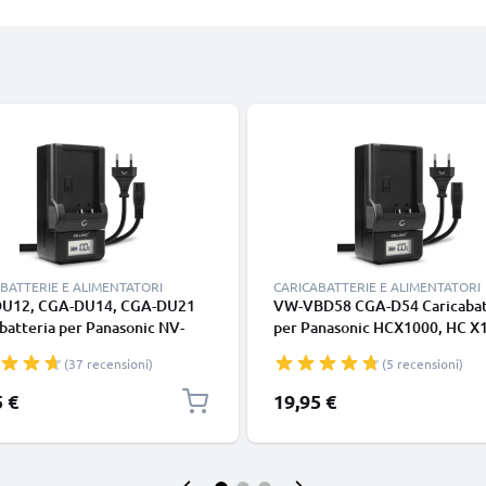
BATTERIE E ALIMENTATORI
CARICABATTERIE E ALIMENTATORI
U12, CGA-DU14, CGA-DU21
VW-VBD58 CGA-D54 Caricabat
batteria per Panasonic NV-
per Panasonic HCX1000, HC X1
GS17 GS500 GS400 GS300
MDH3 Batterie per fotocamer
(37 recensioni)
(5 recensioni)
150 SDR-H20 Batterie per
marca CELLONIC
amera marca CELLONIC
5 €
19,95 €