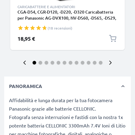
CARICABATTERIE E ALIMENTATORI
CGA-D54, CGR-D120, -D220, -D320 Caricabatteria
per Panasonic AG-DVX100, NV-DS60, -DS65, -DS29,
NV-GS11, -GS1, NV-MX500 Batterie per fotocamera
(18 recensioni)
marca CELLONIC
18,95 €
PANORAMICA
Affidabilità e lunga durata per la tua fotocamera
Panasonic grazie alle batterie CELLONIC.
Fotografa senza interruzioni e fastidi con la nostra 1x
potente batteria CELLONIC 3300mAh 7.4V Ioni di Litio
per macchine fotografiche, digitali, analogiche o