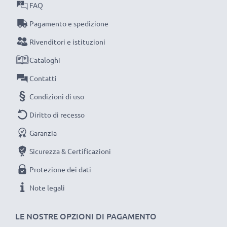
FAQ
ATTNEZIONE:
per prestazioni ottimali, efficienza e
Pagamento e spedizione
lunga durata di vita, consigliamo di ricarica la batteria
Rivenditori e istituzioni
completamente sin dal primo utilizzo.
Cataloghi
Ciascuna batteria CELLONIC viene sottoposta a
Contatti
severe verifiche e test approfonditi per assicurare
Condizioni di uso
le migliori prestazioni e una durata lunghissima.
Diritto di recesso
Ordina ora per una spedizione rapida e 3 anni di
garanzia.
Garanzia
Sicurezza & Certificazioni
Protezione dei dati
Note legali
LE NOSTRE OPZIONI DI PAGAMENTO