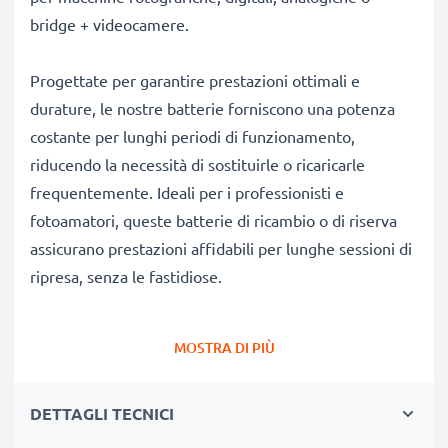
bridge + videocamere.
Progettate per garantire prestazioni ottimali e
durature, le nostre batterie forniscono una potenza
costante per lunghi periodi di funzionamento,
riducendo la necessità di sostituirle o ricaricarle
frequentemente. Ideali per i professionisti e
fotoamatori, queste batterie di ricambio o di riserva
assicurano prestazioni affidabili per lunghe sessioni di
ripresa, senza le fastidiose.
Perché scegliere proprio queste batterie?
MOSTRA DI PIÙ
✔
Ricambio compatibile al 100%:
batteria
progettata specificamente per fotocamere Panasonic
DETTAGLI TECNICI
VW-VBD25, NV-EX3 & altri modelli. Clicca su
Compatibilità qui sotto per consultare l’elenco