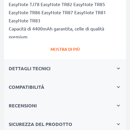
EasyNote TJ78 EasyNote TR82 EasyNote TR85
EasyNote TR86 EasyNote TR87 EasyNote TR81
EasyNote TR83
Capacità di 4400mAh garantita, celle di qualità
premium
Questa batteria CELLONIC ha una capacità di
MOSTRA DI PIÙ
4400mAh. La concorrenza pretende di vendere
batterie aventi stesso peso e maggiore capacità, ciò
DETTAGLI TECNICI
che alla prova dei fatti risulta non vero. La nostra
batteria, compatible e nuova, dispone di una capacità
reale di 4400mAh, proprio come pubblicizzato.
COMPATIBILITÀ
Grandi prestazioni: batteria AS09A70 compatibile
Le nostre batterie sostitutive forniscono
RECENSIONI
continuamente altissime performance in termini di
potenza & autonomia. Le prestazioni eguagliano o
SICUREZZA DEL PRODOTTO
superano quelle della vecchia batteria originale