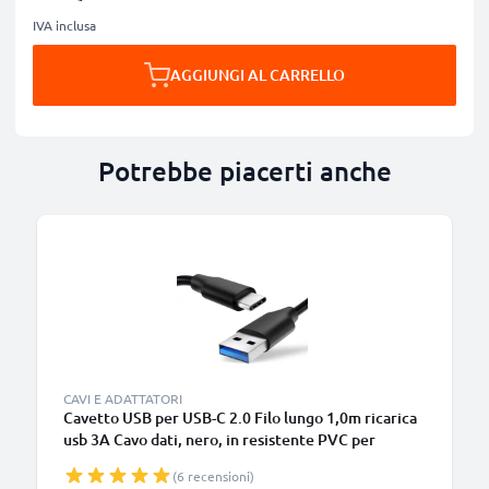
IVA inclusa
AGGIUNGI AL CARRELLO
Potrebbe piacerti anche
B
CAVI E ADATTATORI
Cavetto USB per USB-C 2.0 Filo lungo 1,0m ricarica
usb 3A Cavo dati, nero, in resistente PVC per
smartphone (Samsung, Huawei, Google Pixel),
(6 recensioni)
fotocamera Canon, Panasonic Lumix, Sony