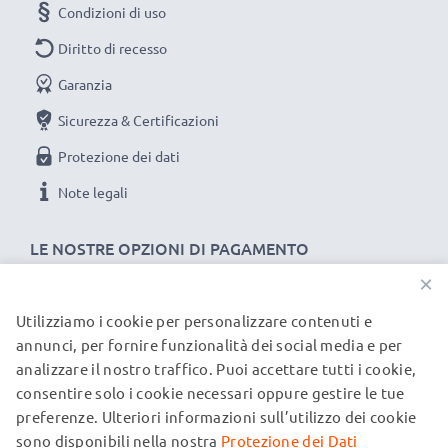
Condizioni di uso
Diritto di recesso
Garanzia
Sicurezza & Certificazioni
Protezione dei dati
Note legali
LE NOSTRE OPZIONI DI PAGAMENTO
×
Utilizziamo i cookie per personalizzare contenuti e
I NOSTRI PARTNER DI SPEDIZIONE
annunci, per fornire funzionalità dei social media e per
analizzare il nostro traffico. Puoi accettare tutti i cookie,
consentire solo i cookie necessari oppure gestire le tue
© subtel.it 2026
preferenze. Ulteriori informazioni sull’utilizzo dei cookie
Tutti i prezzi includono l'IVA e sono esclusi i costi di
spedizione. Si prega di notare che tutti i marchi menzionati
sono disponibili nella nostra
Protezione dei Dati