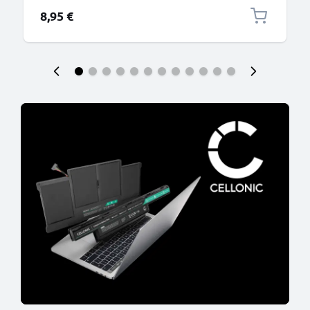
connettore tipo C
8,95 €