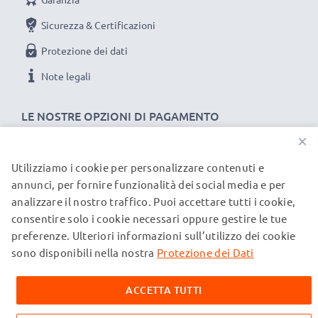
non fare compromessi sulla qualità: ordina ora!
Sicurezza & Certificazioni
Protezione dei dati
Note legali
LE NOSTRE OPZIONI DI PAGAMENTO
×
Utilizziamo i cookie per personalizzare contenuti e
I NOSTRI PARTNER DI SPEDIZIONE
annunci, per fornire funzionalità dei social media e per
analizzare il nostro traffico. Puoi accettare tutti i cookie,
consentire solo i cookie necessari oppure gestire le tue
© subtel.it 2026
preferenze. Ulteriori informazioni sull’utilizzo dei cookie
Tutti i prezzi includono l'IVA e sono esclusi i costi di
spedizione. Si prega di notare che tutti i marchi menzionati
sono disponibili nella nostra
Protezione dei Dati
sono marchi registrati dei rispettivi proprietari e sono citati
sulle nostre pagine web esclusivamente per fornire
ACCETTA TUTTI
informazioni sui nostri prodotti.