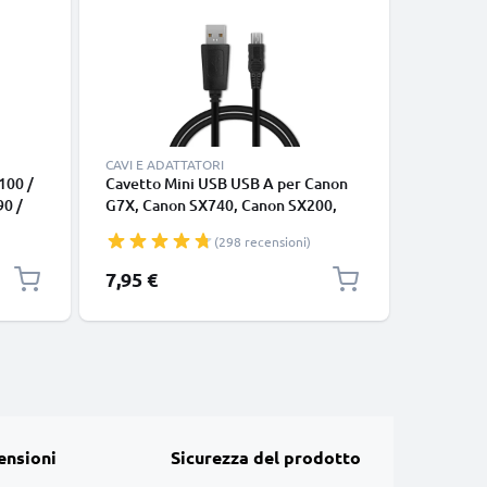
CAVI E ADATTATORI
CAVI E AD
100 /
Cavetto Mini USB USB A per Canon
Cavo uni
90 /
G7X, Canon SX740, Canon SX200,
connetto
m,
Canon 70D, Canon 750D, Canon 5D,
cavetto d
(298 recensioni)
V 0.5A
Canon 80D, Canon SX530, Canon
bianco
e e
IXUS 185, lungo 1m, carica a 1A,
7,95 €
7,95 €
nero, in PVC
ensioni
Sicurezza del prodotto