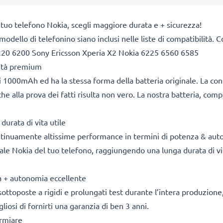
 tuo telefono Nokia, scegli maggiore durata e + sicurezza!
 il modello di telefonino siano inclusi nelle liste di compatibili
220 6200 Sony Ericsson Xperia X2 Nokia 6225 6560 6585
lità premium
 1000mAh ed ha la stessa forma della batteria originale. La co
he alla prova dei fatti risulta non vero. La nostra batteria, com
durata di vita utile
ontinuamente altissime performance in termini di potenza & aut
nale Nokia del tuo telefono, raggiungendo una lunga durata di vit
za + autonomia eccellente
sottoposte a rigidi e prolungati test durante l’intera produzione, 
osi di fornirti una garanzia di ben 3 anni.
armiare