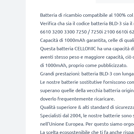
Batteria di ricambio compatibile al 100% col
Verifica cha sia il codice batteria BLD-3 sia
6610 3200 3300 7250 / 7250i 2100 6610i 6
Capacità di 1000mAh garantita, celle di qua
Questa batteria CELLONIC ha una capacità di
aventi stesso peso e maggiore capacità, ciò c
di 1000mAh, proprio come pubblicizzato.
Grandi prestazioni: batteria BLD-3 con lunga 
Le nostre batterie sostitutive forniscono c
superano quelle della vecchia batteria origi
doverlo frequentemente ricaricare.
Qualità superiore & alti standard di sicurez
Specialisti dal 2004, le nostre batterie sono 
nell’Unione Europea. Per questo siamo orgogli
La scelta ecosostenibile che ti fa anche risp