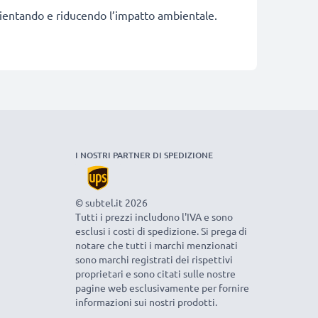
fficientando e riducendo l’impatto ambientale.
I NOSTRI PARTNER DI SPEDIZIONE
© subtel.it 2026
Tutti i prezzi includono l'IVA e sono
esclusi i costi di spedizione. Si prega di
notare che tutti i marchi menzionati
sono marchi registrati dei rispettivi
proprietari e sono citati sulle nostre
pagine web esclusivamente per fornire
informazioni sui nostri prodotti.