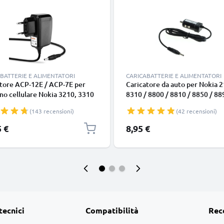
BATTERIE E ALIMENTATORI
CARICABATTERIE E ALIMENTATORI
atore ACP-12E / ACP-7E per
Caricatore da auto per Nokia 2
no cellulare Nokia 3210, 3310
8310 / 8800 / 8810 / 8850 / 88
, 3330, 3410, 5110, 6210,
8910 / 8910i / 9110, filo di 1.5
(143 recensioni)
(42 recensioni)
6310, 6310i, 8210, 8310, 8810,
ricarica rapida in macchina a 5
icambio caricabatteria di
/ 500mA Caricabatteria potent
5 €
8,95 €
phone per un'alimentazione
sicuro
ica 2.5W 0.5A / 500mA
ente & sicura
tecnici
Compatibilità
Rec