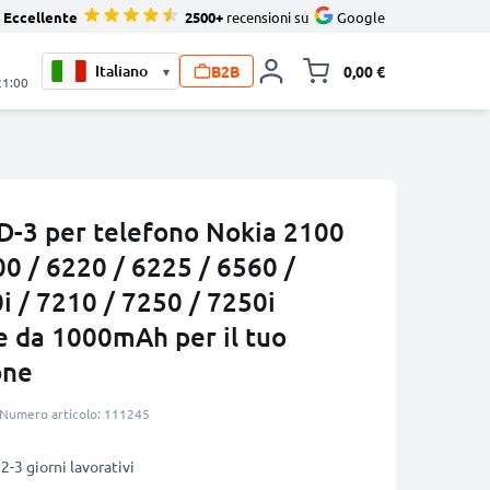
Eccellente
2500+
recensioni su
Google
B2B
0,00 €
▾
Alli
21:00
LD-3 per telefono Nokia 2100
00 / 6220 / 6225 / 6560 /
i / 7210 / 7250 / 7250i
e da 1000mAh per il tuo
one
Numero articolo: 111245
2-3 giorni lavorativi