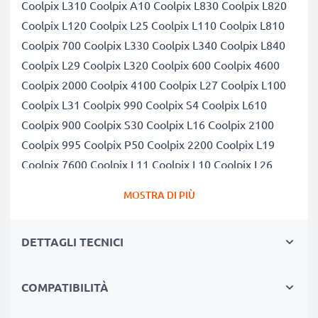
Coolpix L310 Coolpix A10 Coolpix L830 Coolpix L820
Coolpix L120 Coolpix L25 Coolpix L110 Coolpix L810
Coolpix 700 Coolpix L330 Coolpix L340 Coolpix L840
Coolpix L29 Coolpix L320 Coolpix 600 Coolpix 4600
Coolpix 2000 Coolpix 4100 Coolpix L27 Coolpix L100
Coolpix L31 Coolpix 990 Coolpix S4 Coolpix L610
Coolpix 900 Coolpix S30 Coolpix L16 Coolpix 2100
Coolpix 995 Coolpix P50 Coolpix 2200 Coolpix L19
Coolpix 7600 Coolpix L11 Coolpix L10 Coolpix L26
Coolpix L15 Coolpix L1 Coolpix L12 Coolpix L24
MOSTRA DI PIÙ
Coolpix L28 Coolpix L30 Coolpix 800 Coolpix L18
Coolpix P60 Coolpix L14 Coolpix L101 Coolpix L620
DETTAGLI TECNICI
Coolpix L105
Capacità di 2x 2600mAh AA garantita, celle di qualità
premium
COMPATIBILITÀ
Questa batteria CELLONIC ha una capacità di 2x