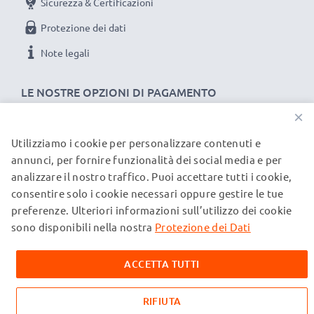
Sicurezza & Certificazioni
Protezione dei dati
Note legali
LE NOSTRE OPZIONI DI PAGAMENTO
×
Utilizziamo i cookie per personalizzare contenuti e
I NOSTRI PARTNER DI SPEDIZIONE
annunci, per fornire funzionalità dei social media e per
analizzare il nostro traffico. Puoi accettare tutti i cookie,
consentire solo i cookie necessari oppure gestire le tue
© subtel.it 2026
preferenze. Ulteriori informazioni sull’utilizzo dei cookie
Tutti i prezzi includono l'IVA e sono esclusi i costi di
spedizione. Si prega di notare che tutti i marchi menzionati
sono disponibili nella nostra
Protezione dei Dati
sono marchi registrati dei rispettivi proprietari e sono citati
sulle nostre pagine web esclusivamente per fornire
ACCETTA TUTTI
informazioni sui nostri prodotti.
RIFIUTA