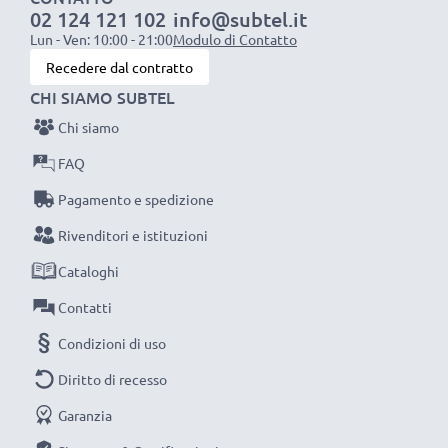
02 124 121 102
info@subtel.it
1x batteria da 1000 mAh
: circa 2 ore
Lun - Ven: 10:00 - 21:00
Modulo di Contatto
1x batteria da 2000 mAh
: circa 4 ore
Recedere dal contratto
1x batteria da 3000 mAh
: circa 6 ore
CHI SIAMO SUBTEL
Chi siamo
NOTA BENE:
per una prestaziona ottimale e il
raggiungimento di efficienza desiderata ricarica
FAQ
completamente le batterie prima d‘impiegarle.
Pagamento e spedizione
Rivenditori e istituzioni
Non lasciarti scappare neanche uno scatto con
Cataloghi
questo caricabatteria intelligente, con schermo
LCD, marcato CELLONIC. Ordina ora, spedizione
Contatti
rapida e 3 anni di garanzia!
Condizioni di uso
Diritto di recesso
Garanzia