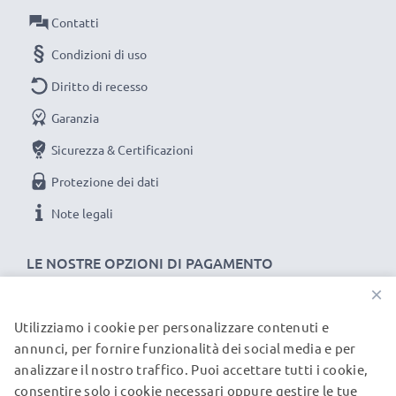
Contatti
Condizioni di uso
Diritto di recesso
Garanzia
Sicurezza & Certificazioni
Protezione dei dati
Note legali
LE NOSTRE OPZIONI DI PAGAMENTO
×
Utilizziamo i cookie per personalizzare contenuti e
I NOSTRI PARTNER DI SPEDIZIONE
annunci, per fornire funzionalità dei social media e per
analizzare il nostro traffico. Puoi accettare tutti i cookie,
consentire solo i cookie necessari oppure gestire le tue
© subtel.it 2026