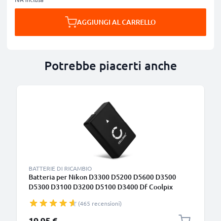
AGGIUNGI AL CARRELLO
Potrebbe piacerti anche
BATTERIE DI RICAMBIO
Batteria per Nikon D3300 D5200 D5600 D3500
D5300 D3100 D3200 D5100 D3400 Df Coolpix
P7000 EN-EL14 EN-EL14a EN-EL14 EN-EL14a
(465 recensioni)
(1050mAh, 7.4V) marca CELLONIC
19,95 €