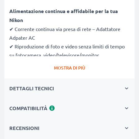
Alimentazione continua e affidabile per la tua
Nikon
✔ Corrente continua via presa di rete – Adattatore
Adpater AC
✔ Riproduzione di foto e video senza limiti di tempo
su fotocamera, video/televisore/monitor
✔ Trasferire grossi file audio-video da fotocamera a
MOSTRA DI PIÙ
pc, laptop, notebook
✔ La corrente in uscita sarà conforme alla tensione di
DETTAGLI TECNICI
esercizio prevista
✔ Compatibile al 100% con Coolpix P7000 Coolpix
P7100 Coolpix P7700 & altri modelli (consulta
COMPATIBILITÀ
l'elenco)
RECENSIONI
Soluzione sicura & professionale per la tua