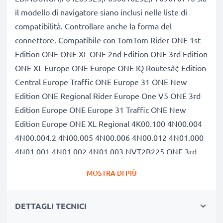
il modello di navigatore siano inclusi nelle liste di
compatibilità. Controllare anche la forma del
connettore. Compatibile con TomTom Rider ONE 1st
Edition ONE ONE XL ONE 2nd Edition ONE 3rd Edition
ONE XL Europe ONE Europe ONE IQ Routesâ¢ Edition
Central Europe Traffic ONE Europe 31 ONE New
Edition ONE Regional Rider Europe One V5 ONE 3rd
Edition Europe ONE Europe 31 Traffic ONE New
Edition Europe ONE XL Regional 4K00.100 4N00.004
4N00.004.2 4N00.005 4N00.006 4N00.012 4N01.000
4N01.001 4N01.002 4N01.003 NVT2B225 ONE 3rd
Edition Europe Traffic ONE 3rd Edition Regional ONE
MOSTRA DI PIÙ
3rd Edition Regional Traffic ONE Europe Traffic v3
ONE IQ Routesâ¢ Edition Europe ONE IQ Routesâ¢
DETTAGLI TECNICI
Edition Regional ONE IQ Routesâ¢ Western Europe
ONE New Edition Regional One S4L Rider 2nd Rider