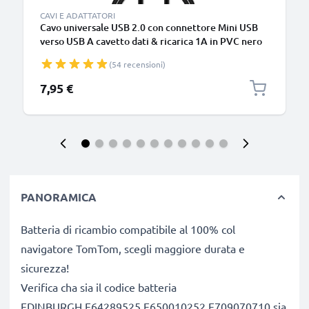
CAVI E ADATTATORI
Cavo universale USB 2.0 con connettore Mini USB
verso USB A cavetto dati & ricarica 1A in PVC nero
(54 recensioni)
7,95 €
PANORAMICA
Batteria di ricambio compatibile al 100% col
navigatore TomTom, scegli maggiore durata e
sicurezza!
Verifica cha sia il codice batteria
EDINBURGH,F64289525,F650010252,F709070710 sia