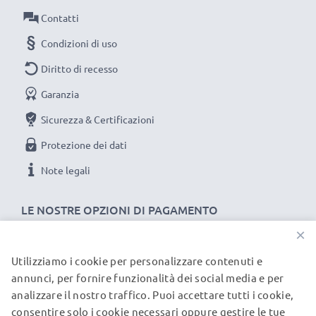
scarti superflui.
Contatti
Scegli CELLONIC, scegli la lunga durata e l'efficienza,
Condizioni di uso
non fare compromessi sulla qualità: ordina ora!
Diritto di recesso
Garanzia
Sicurezza & Certificazioni
Protezione dei dati
Note legali
LE NOSTRE OPZIONI DI PAGAMENTO
×
Utilizziamo i cookie per personalizzare contenuti e
I NOSTRI PARTNER DI SPEDIZIONE
annunci, per fornire funzionalità dei social media e per
analizzare il nostro traffico. Puoi accettare tutti i cookie,
consentire solo i cookie necessari oppure gestire le tue
© subtel.it 2026