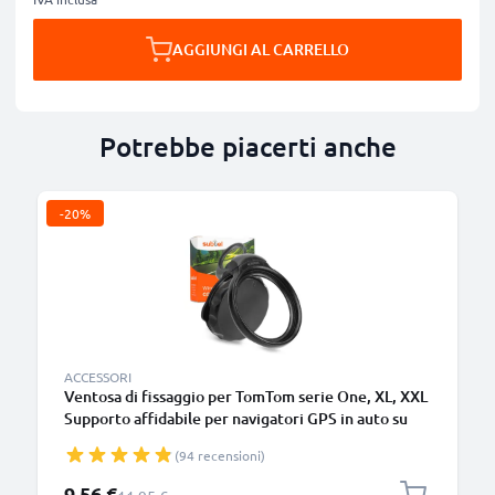
AGGIUNGI AL CARRELLO
Potrebbe piacerti anche
-20%
ACCESSORI
Ventosa di fissaggio per TomTom serie One, XL, XXL
Supporto affidabile per navigatori GPS in auto su
parabrezza o finestrino – Inclinabile, orientabile per
(94 recensioni)
una visuale ottimale
Prezzo speciale
9,56 €