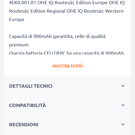
4EK0.001.01 ONE IQ Routesâ¢ Edition Europe ONE IQ
Routesâ¢ Edition Regional ONE IQ Routesâ¢ Western
Europe
Capacità di 900mAh garantita, celle di qualità
premium
Questa batteria CELLONIC ha una capacità di 900mAh
ed ha la stessa forma della batteria originale. La
MOSTRA DI PIÙ
concorrenza pretende di vendere batterie aventi
stesso peso e maggiore capacità, ciò che alla prova dei
DETTAGLI TECNICI
fatti risulta non vero. La nostra batteria, compatible e
nuova, dispone di una capacità reale di 900mAh,
proprio come pubblicizzato.
COMPATIBILITÀ
Grandi prestazioni: batteria 6027A0089521
ICP553443E P11P17-11-S01 compatibile
RECENSIONI
Le nostre batterie sostitutive forniscono