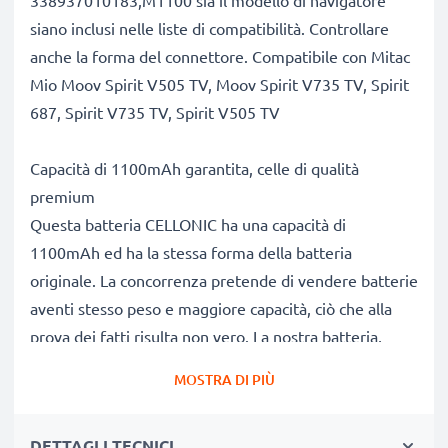
338937010183,M1100 sia il modello di navigatore
siano inclusi nelle liste di compatibilità. Controllare
anche la forma del connettore. Compatibile con Mitac
Mio Moov Spirit V505 TV, Moov Spirit V735 TV, Spirit
687, Spirit V735 TV, Spirit V505 TV
Capacità di 1100mAh garantita, celle di qualità
premium
Questa batteria CELLONIC ha una capacità di
1100mAh ed ha la stessa forma della batteria
originale. La concorrenza pretende di vendere batterie
aventi stesso peso e maggiore capacità, ciò che alla
prova dei fatti risulta non vero. La nostra batteria,
compatible e nuova, dispone di una capacità reale di
MOSTRA DI PIÙ
1100mAh, proprio come pubblicizzato.
Grandi prestazioni: batteria 338937010183,M1100
DETTAGLI TECNICI