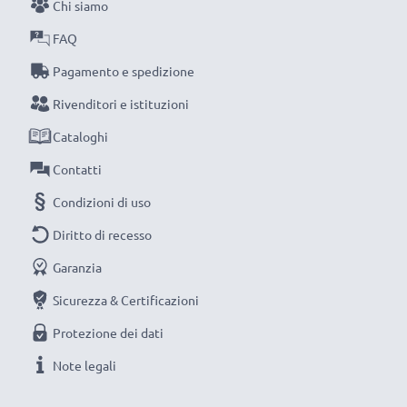
intelligente e più ecosostenibile che tu possa fare,
Chi siamo
efficientando e riducendo l’impatto ambientale e gli
FAQ
scarti superflui.
Pagamento e spedizione
Scegli CELLONIC, scegli la lunga durata e l'efficienza,
non fare compromessi sulla qualità: ordina ora!
Rivenditori e istituzioni
Cataloghi
Contatti
Condizioni di uso
Diritto di recesso
Garanzia
Sicurezza & Certificazioni
Protezione dei dati
Note legali