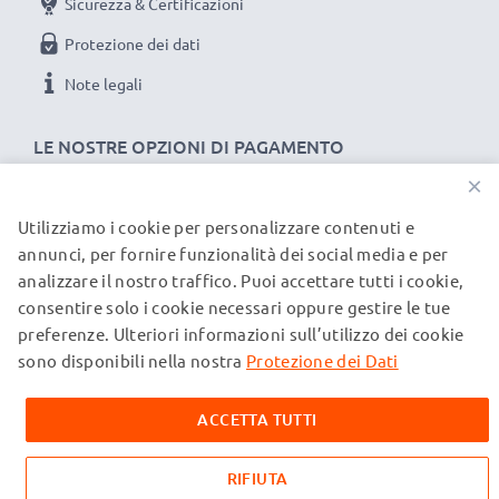
Sicurezza & Certificazioni
Protezione dei dati
Note legali
LE NOSTRE OPZIONI DI PAGAMENTO
×
Utilizziamo i cookie per personalizzare contenuti e
I NOSTRI PARTNER DI SPEDIZIONE
annunci, per fornire funzionalità dei social media e per
analizzare il nostro traffico. Puoi accettare tutti i cookie,
consentire solo i cookie necessari oppure gestire le tue
© subtel.it 2026
preferenze. Ulteriori informazioni sull’utilizzo dei cookie
Tutti i prezzi includono l'IVA e sono esclusi i costi di
spedizione. Si prega di notare che tutti i marchi menzionati
sono disponibili nella nostra
Protezione dei Dati
sono marchi registrati dei rispettivi proprietari e sono citati
sulle nostre pagine web esclusivamente per fornire
ACCETTA TUTTI
informazioni sui nostri prodotti.
RIFIUTA