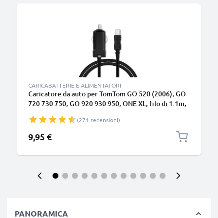
B
CARICABATTERIE E ALIMENTATORI
Caricatore da auto per TomTom GO 520 (2006), GO
720 730 750, GO 920 930 950, ONE XL, filo di 1.1m,
ricarica rapida in macchina a 5V 1A / 1000mA
(271 recensioni)
Caricabatteria potente e sicuro
9,95 €
PANORAMICA