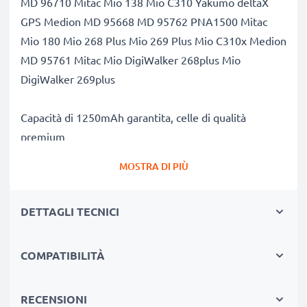
MD 96710 Mitac Mio 138 Mio C310 Yakumo deltaX
GPS Medion MD 95668 MD 95762 PNA1500 Mitac
Mio 180 Mio 268 Plus Mio 269 Plus Mio C310x Medion
MD 95761 Mitac Mio DigiWalker 268plus Mio
DigiWalker 269plus
Capacità di 1250mAh garantita, celle di qualità
premium
Questa batteria CELLONIC ha una capacità di
MOSTRA DI PIÙ
1250mAh ed ha la stessa forma della batteria
originale. La concorrenza pretende di vendere batterie
DETTAGLI TECNICI
aventi stesso peso e maggiore capacità, ciò che alla
prova dei fatti risulta non vero. La nostra batteria,
compatible e nuova, dispone di una capacità reale di
COMPATIBILITÀ
1250mAh, proprio come pubblicizzato.
Grandi prestazioni: batteria BP-LP1230 compatibile
RECENSIONI