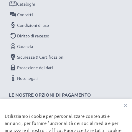
efficientando e riducendo l’impatto ambientale e gli
Cataloghi
scarti superflui.
Contatti
Scegli CELLONIC, scegli la lunga durata e l'efficienza,
Condizioni di uso
non fare compromessi sulla qualità: ordina ora!
Diritto di recesso
Garanzia
Sicurezza & Certificazioni
Protezione dei dati
Note legali
LE NOSTRE OPZIONI DI PAGAMENTO
×
Utilizziamo i cookie per personalizzare contenuti e
I NOSTRI PARTNER DI SPEDIZIONE
annunci, per fornire funzionalità dei social media e per
analizzare il nostro traffico. Puoi accettare tutti i cookie,