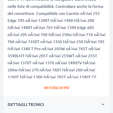
nelle liste di compatibilità. Controllare anche la forma
del connettore. Compatibile con Garmin nÃ¼vi 255
Edge 705 nÃ¼vi 1390T NÃ¼vi 1490 NÃ¼vi 200
NÃ¼vi 1490T nÃ¼vi 765 NÃ¼vi 1390 Edge 605
nÃ¼vi 205 nÃ¼vi 700 NÃ¼vi 250w NÃ¼vi 710 nÃ¼vi
760 nÃ¼vi 1350T nÃ¼vi 1350 NÃ¼vi 250 NÃ¼vi 785
NÃ¼vi 1340 T Pro nÃ¼vi 205W nÃ¼vi 765T nÃ¼vi
3590LMT NÃ¼vi 205T nÃ¼vi 255WT nÃ¼vi 255T
nÃ¼vi 1370T nÃ¼vi 1370 nÃ¼vi 1490TV NÃ¼vi
260w NÃ¼vi 270 nÃ¼vi 760T NÃ¼vi 260 nÃ¼vi
1260T NÃ¼vi 1300 NÃ¼vi 785T nÃ¼vi 1340T CE
nÃ¼vi 1390Tpro NÃ¼vi 3550 nÃ¼vi 1490Tpro NÃ¼vi
MOSTRA DI PIÙ
1340 LMT nÃ¼vi 1370Tpro NÃ¼vi 1375T NÃ¼vi 3540
NÃ¼vi 3560 NÃ¼vi 710T NÃ¼vi 760 TFM NÃ¼vi 765
DETTAGLI TECNICI
TFM