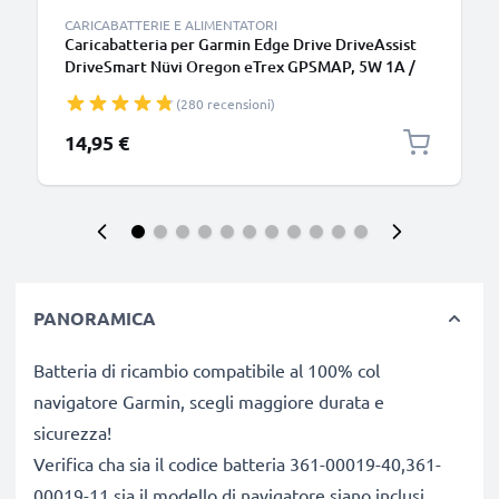
CARICABATTERIE E ALIMENTATORI
Caricabatteria per Garmin Edge Drive DriveAssist
DriveSmart Nüvi Oregon eTrex GPSMAP, 5W 1A /
1000mA Caricatore 1.1m con spina europea
(280 recensioni)
14,95 €
PANORAMICA
Batteria di ricambio compatibile al 100% col
navigatore Garmin, scegli maggiore durata e
sicurezza!
Verifica cha sia il codice batteria 361-00019-40,361-
00019-11 sia il modello di navigatore siano inclusi