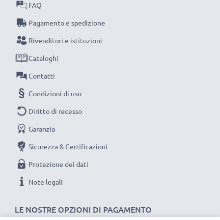
FAQ
Scegli CELLONIC, scegli la lunga durata e l'efficienza,
Pagamento e spedizione
non fare compromessi sulla qualità: ordina ora!
Rivenditori e istituzioni
Cataloghi
Contatti
Condizioni di uso
Diritto di recesso
Garanzia
Sicurezza & Certificazioni
Protezione dei dati
Note legali
LE NOSTRE OPZIONI DI PAGAMENTO