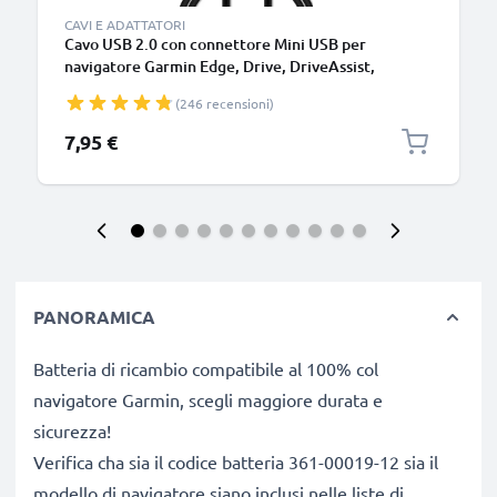
CAVI E ADATTATORI
Cavo USB 2.0 con connettore Mini USB per
navigatore Garmin Edge, Drive, DriveAssist,
DriveSmart, Nüvi, Oregon, eTrex, GPSMAP 1m
(246 recensioni)
cavetto dati & ricarica 1A in PVC nero
7,95 €
PANORAMICA
Batteria di ricambio compatibile al 100% col
navigatore Garmin, scegli maggiore durata e
sicurezza!
Verifica cha sia il codice batteria 361-00019-12 sia il
modello di navigatore siano inclusi nelle liste di