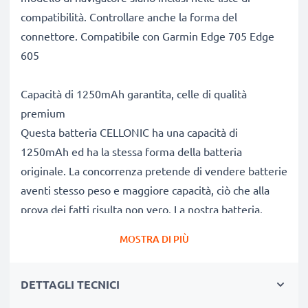
compatibilità. Controllare anche la forma del
connettore. Compatibile con Garmin Edge 705 Edge
605
Capacità di 1250mAh garantita, celle di qualità
premium
Questa batteria CELLONIC ha una capacità di
1250mAh ed ha la stessa forma della batteria
originale. La concorrenza pretende di vendere batterie
aventi stesso peso e maggiore capacità, ciò che alla
prova dei fatti risulta non vero. La nostra batteria,
compatible e nuova, dispone di una capacità reale di
MOSTRA DI PIÙ
1250mAh, proprio come pubblicizzato.
Grandi prestazioni: batteria 361-00019-12 compatibile
DETTAGLI TECNICI
Le nostre batterie sostitutive forniscono
continuamente altissime performance in termini di