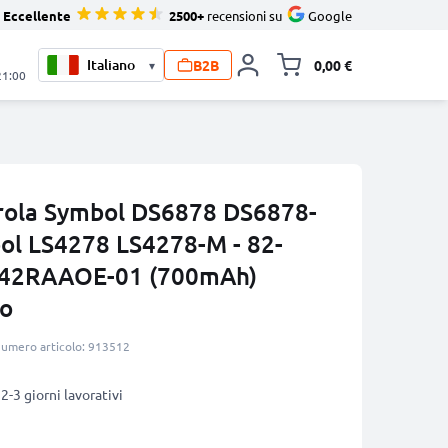
Eccellente
2500+
recensioni su
Google
B2B
0,00 €
▾
Alli
21:00
rola Symbol DS6878 DS6878-
ol LS4278 LS4278-M - 82-
S42RAAOE-01 (700mAh)
io
umero articolo: 913512
2-3 giorni lavorativi