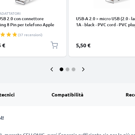
 ADATTATORI
USB 2.0 con connettore
USB-A 2.0 > micro USB (2.0 - la
ing 8 Pin per telefono Apple
1A - black - PVC cord - PVC plu
 14, 13, 12, 11, X, XS, XR, 8, 7,
(37 recensioni)
o di 1m cavetto dati & ricarica
nco per cellulare
5 €
5,50 €
tecnici
Compatibilità
Rec
l!
ità, marcata CELLONIC, avrai l'energia sufficiente sia per le più 