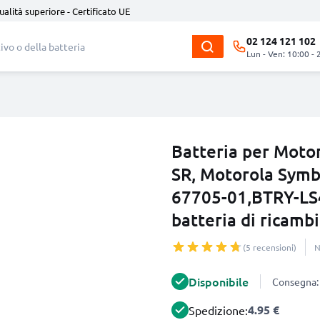
ualità superiore - Certificato UE
02 124 121 102
Lun - Ven: 10:00 - 
Batteria per Moto
SR, Motorola Symb
67705-01,BTRY-L
batteria di ricamb
(5 recensioni)
N
Disponibile
Consegna: 
4.95 €
Spedizione: