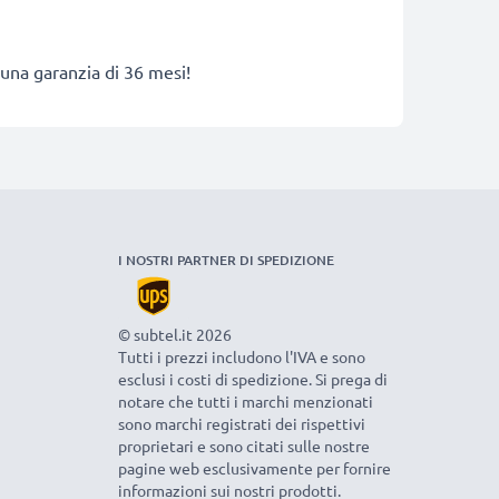
 una garanzia di 36 mesi!
I NOSTRI PARTNER DI SPEDIZIONE
© subtel.it 2026
Tutti i prezzi includono l'IVA e sono
esclusi i costi di spedizione. Si prega di
notare che tutti i marchi menzionati
sono marchi registrati dei rispettivi
proprietari e sono citati sulle nostre
pagine web esclusivamente per fornire
informazioni sui nostri prodotti.