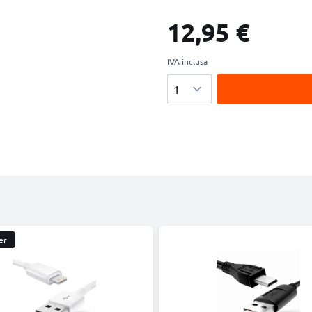
12,95 €
IVA inclusa
Quantità
er