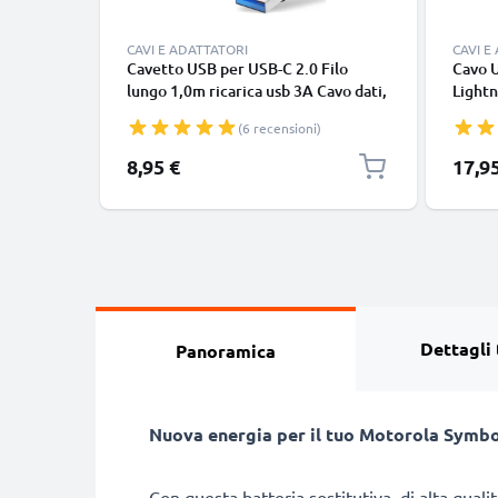
CAVI E ADATTATORI
CAVI E
Cavetto USB per USB-C 2.0 Filo
Cavo 
lungo 1,0m ricarica usb 3A Cavo dati,
Lightn
nero, in resistente PVC per
iPhone
(6 recensioni)
smartphone (Samsung, Huawei,
SE fil
Google Pixel), fotocamera Canon,
in bia
8,95 €
17,9
Panasonic Lumix, Sony connettore
tipo C
Dettagli 
Panoramica
Nuova energia per il tuo Motorola Symbo
Con questa batteria sostitutiva, di alta qual