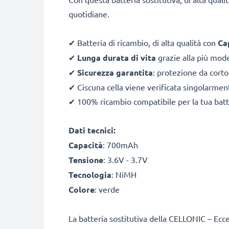
quotidiane.
✔ Batteria di ricambio, di alta qualità con
Ca
✔
Lunga durata
di vita
grazie alla più mo
✔
Sicurezza garantita
: protezione da corto
✔ Ciscuna cella viene verificata singolarmente
✔ 100% ricambio compatibile per la tua batte
Dati tecnici:
Capacità
: 700mAh
Tensione
: 3.6V - 3.7V
Tecnologia
: NiMH
Colore
: verde
La batteria sostitutiva della CELLONIC – Ecc