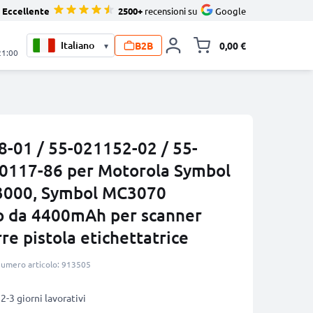
Eccellente
2500+
recensioni su
Google
B2B
0,00 €
▾
Alli
21:00
8-01 / 55-021152-02 / 55-
0117-86 per Motorola Symbol
3000, Symbol MC3070
io da 4400mAh per scanner
rre pistola etichettatrice
umero articolo: 913505
2-3 giorni lavorativi