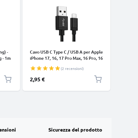
CAVI E AD
ng) -
Cavo USB C Type C / USB A per Apple
Cavo uni
g - 1m
iPhone 17, 16, 17 Pro Max, 16 Pro, 16
connetto
Pro Max, 17 Pro, 16e, 16 Plus
cavetto d
(2 recensioni)
Samsung Galaxy S25 Ultra, S25
bianco
Google Pixel 10, 9a, 10 Pro, 10 Pro
2,95 €
7,95 €
XL Xiaomi 15 Ultra, Redmi Note 14
Pro+, Note 14 Pro, 15T Pro OnePlus
13 3A cavetto da
ensioni
Sicurezza del prodotto