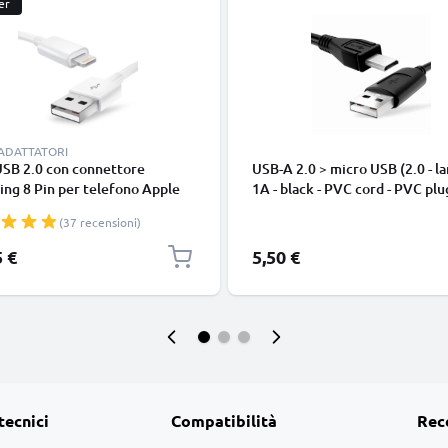
er
 ADATTATORI
USB 2.0 con connettore
USB-A 2.0 > micro USB (2.0 - la
ing 8 Pin per telefono Apple
1A - black - PVC cord - PVC plu
 14, 13, 12, 11, X, XS, XR, 8, 7,
(37 recensioni)
o di 1m cavetto dati & ricarica
nco per cellulare
5 €
5,50 €
tecnici
Compatibilità
Rec