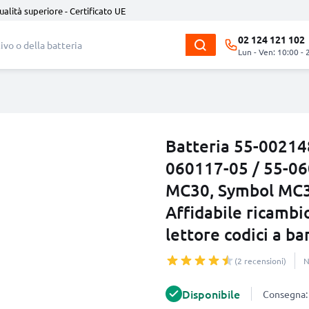
ualità superiore - Certificato UE
02 124 121 102
Lun - Ven: 10:00 - 
Batteria 55-00214
060117-05 / 55-06
MC30, Symbol MC
Affidabile ricamb
lettore codici a ba
(2 recensioni)
N
Disponibile
Consegna: 