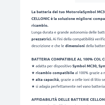
La batteria del tuo MotorolaSymbol MC30
CELLONIC è la soluzione migliore: compat
ricambio.
Lunga durata e grande autonomia delle bat
prezzatrici.
Ai fini della compatibilità verifi
descrizione e che le
dimensioni
della batter
BATTERIA COMPATIBILE AL 100% COL CODI
★ adatta per dispositivo
Symbol MC30, Sy
★
ricambio compatibile
al 100% grazie a ma
★
alta capacità
, grazie a celle ioni di liti
★ si adagia perfettamente nel vano batteria,
AFFIDABILITÀ DELLE BATTERIE CELLONI