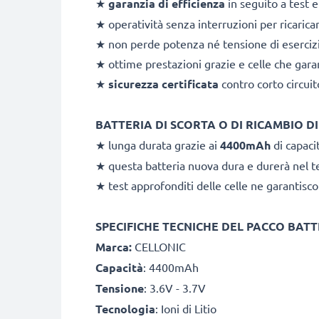
★
garanzia di efficienza
in seguito a test e
★ operatività senza interruzioni per rica
★ non perde potenza né tensione di esercizio
★ ottime prestazioni grazie e celle che garant
★
sicurezza certificata
contro corto circui
BATTERIA DI SCORTA O DI RICAMBIO D
★ lunga durata grazie ai
4400mAh
di capaci
★ questa batteria nuova dura e durerà nel t
★ test approfonditi delle celle ne garantisco
SPECIFICHE TECNICHE DEL PACCO BATT
Marca:
CELLONIC
Capacità
: 4400mAh
Tensione
: 3.6V - 3.7V
Tecnologia
: Ioni di Litio