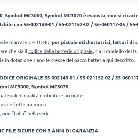
, Symbol MC3000, Symbol MC3070 è esausta, non si ricaric
ibile con 55-002148-01 / 55-021152-02 / 55-060117-05 / 55-
terie marcate CELLONIC
per pistole etichettatrici, lettori di 
care che sia il
codice della batteria originale
, sia il modello del t
ia in dotazione siano le stesse del pacco batteria qui descritto.
CE ORIGINALE 55-002148-01 / 55-021152-02 / 55-060117-
mbol MC3000, Symbol MC3070
teriali di qualità e rifiniture accurate
o senza effetto memoria
 non "balla" nella sede
C PILE SICURE CON 3 ANNI DI GARANZIA