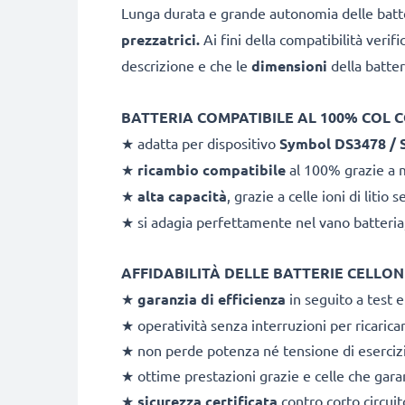
Lunga durata e grande autonomia delle bat
prezzatrici.
Ai fini della compatibilità verifi
descrizione e che le
dimensioni
della batter
BATTERIA COMPATIBILE AL 100% COL C
★ adatta per dispositivo
Symbol DS3478 / 
★
ricambio compatibile
al 100% grazie a ma
★
alta capacità
, grazie a celle ioni di liti
★ si adagia perfettamente nel vano batteria,
AFFIDABILITÀ DELLE BATTERIE CELLONI
★
garanzia di efficienza
in seguito a test e
★ operatività senza interruzioni per ricar
★ non perde potenza né tensione di esercizio
★ ottime prestazioni grazie e celle che garant
★
sicurezza certificata
contro corto circui