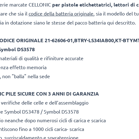
terie marcate CELLONIC
per pistole etichettatrici, lettori di 
care che sia il
codice della batteria originale
, sia il modello del t
ia in dotazione siano le stesse del pacco batteria qui descritto.
ODICE ORIGINALE 21-62606-01,BTRY-LS34IAB00,KT-BTYM
Symbol DS3578
teriali di qualità e rifiniture accurate
o senza effetto memoria
 non "balla" nella sede
C PILE SICURE CON 3 ANNI DI GARANZIA
 verifiche delle celle e dell’assemblaggio
icare Symbol DS3478 / Symbol DS3578
 neanche dopo numerosi cicli di carica e scarica
iscono fino a 1000 cicli carica- scarica
to, surriscaldamento e sovratensione