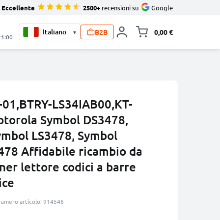
Eccellente
2500+
recensioni su
Google
B2B
0,00 €
▾
Alli
21:00
6-01,BTRY-LS34IAB00,KT-
torola Symbol DS3478,
ymbol LS3478, Symbol
478 Affidabile ricambio da
r lettore codici a barre
ice
umero articolo: 914546