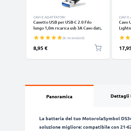
CAVI E ADATTATORI
CAVI E
Cavetto USB per USB-C 2.0 Filo
Cavo 
lungo 1,0m ricarica usb 3A Cavo dati,
Lightn
nero, in resistente PVC per
iPhone
(6 recensioni)
smartphone (Samsung, Huawei,
SE fil
Google Pixel), fotocamera Canon,
in bia
8,95 €
17,9
Panasonic Lumix, Sony connettore
tipo C
Dettagli 
Panoramica
La batteria del tuo MotorolaSymbol DS34
soluzione migliore: compatibile con 21-