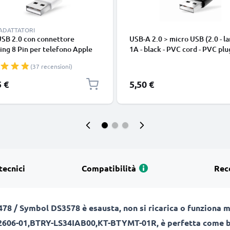
 ADATTATORI
USB 2.0 con connettore
USB-A 2.0 > micro USB (2.0 - la
ing 8 Pin per telefono Apple
1A - black - PVC cord - PVC plu
 14, 13, 12, 11, X, XS, XR, 8, 7,
(37 recensioni)
o di 1m cavetto dati & ricarica
nco per cellulare
5 €
5,50 €
tecnici
Compatibilità
Rec
78 / Symbol DS3578 è esausta, non si ricarica o funziona 
62606-01,BTRY-LS34IAB00,KT-BTYMT-01R, è perfetta come b