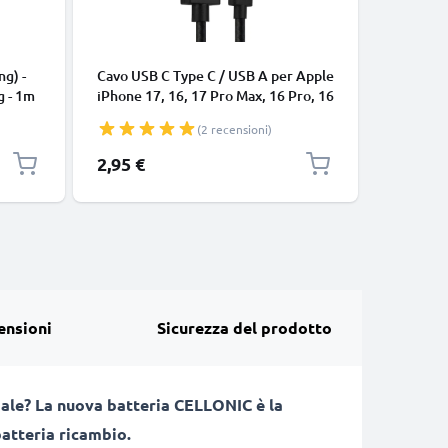
CAVI E AD
ng) -
Cavo USB C Type C / USB A per Apple
Cavo uni
g - 1m
iPhone 17, 16, 17 Pro Max, 16 Pro, 16
connetto
Pro Max, 17 Pro, 16e, 16 Plus
cavetto d
(2 recensioni)
Samsung Galaxy S25 Ultra, S25
bianco
Google Pixel 10, 9a, 10 Pro, 10 Pro
2,95 €
7,95 €
XL Xiaomi 15 Ultra, Redmi Note 14
Pro+, Note 14 Pro, 15T Pro OnePlus
13 3A cavetto da
ensioni
Sicurezza del prodotto
male? La nuova batteria CELLONIC è la
atteria ricambio.