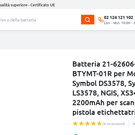
ualità superiore - Certificato UE
02 124 121 102
Lun - Ven: 10:00 - 
Batteria 21-6260
BTYMT-01R per Mo
Symbol DS3578, S
LS3578, NGIS, XS3
2200mAh per scanne
pistola etichettatr
(4 recensioni)
N