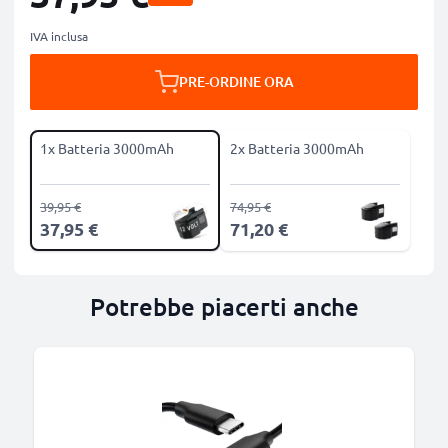
IVA inclusa
PRE-ORDINE ORA
1x Batteria 3000mAh
2x Batteria 3000mAh
39,95 €
74,95 €
37,95 €
71,20 €
Potrebbe piacerti anche
B