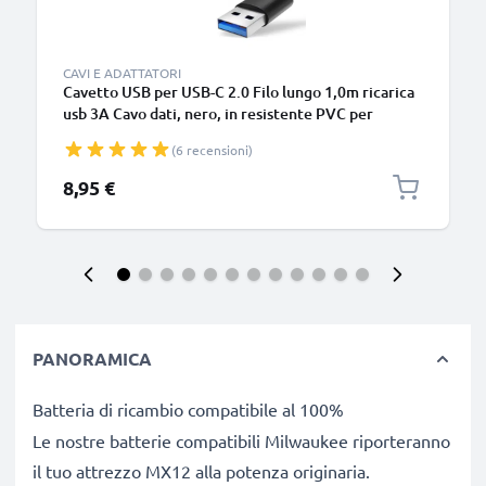
CAVI E ADATTATORI
Cavetto USB per USB-C 2.0 Filo lungo 1,0m ricarica
usb 3A Cavo dati, nero, in resistente PVC per
smartphone (Samsung, Huawei, Google Pixel),
(6 recensioni)
fotocamera Canon, Panasonic Lumix, Sony
connettore tipo C
8,95 €
PANORAMICA
Batteria di ricambio compatibile al 100%
Le nostre batterie compatibili Milwaukee riporteranno
il tuo attrezzo MX12 alla potenza originaria.