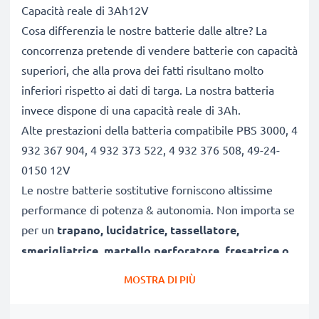
Capacità reale di 3Ah12V
Cosa differenzia le nostre batterie dalle altre? La
concorrenza pretende di vendere batterie con capacità
superiori, che alla prova dei fatti risultano molto
inferiori rispetto ai dati di targa. La nostra batteria
invece dispone di una capacità reale di 3Ah.
Alte prestazioni della batteria compatibile PBS 3000, 4
932 367 904, 4 932 373 522, 4 932 376 508, 49-24-
0150 12V
Le nostre batterie sostitutive forniscono altissime
performance di potenza & autonomia. Non importa se
per un
trapano, lucidatrice, tassellatore,
smerigliatrice, martello perforatore, fresatrice o
motosega
, le prestazioni delle batterie CELLONIC
MOSTRA DI PIÙ
eguagliano o superano quelle della tua vecchia
batteria originale.