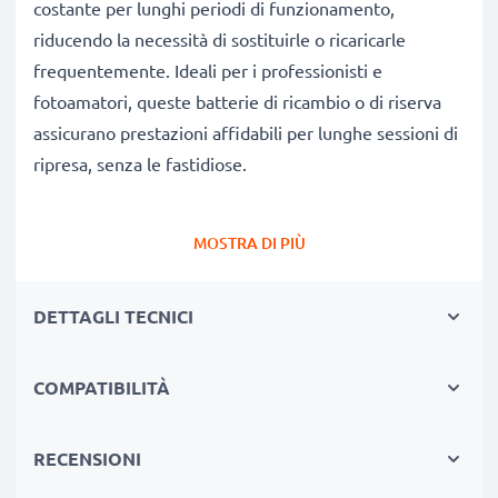
costante per lunghi periodi di funzionamento,
riducendo la necessità di sostituirle o ricaricarle
frequentemente. Ideali per i professionisti e
fotoamatori, queste batterie di ricambio o di riserva
assicurano prestazioni affidabili per lunghe sessioni di
ripresa, senza le fastidiose.
Perché scegliere proprio queste batterie?
MOSTRA DI PIÙ
✔
Ricambio compatibile al 100%:
batteria
progettata specificamente per fotocamere Medion
DETTAGLI TECNICI
Life X47023, P47011 & altri modelli. Clicca su
Compatibilità qui sotto per consultare l’elenco
completo di modelli compatibili.
COMPATIBILITÀ
✔
Capacità reale garantita 1700mAh:
questa
batteria dà 1700mAh 3.7V garantendo così un flusso
RECENSIONI
di foto senza frequenti interruzioni.