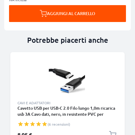
AGGIUNGI AL CARRELLO
Potrebbe piacerti anche
B
CAVI E ADATTATORI
Cavetto USB per USB-C 2.0 Filo lungo 1,0m ricarica
usb 3A Cavo dati, nero, in resistente PVC per
smartphone (Samsung, Huawei, Google Pixel),
(6 recensioni)
fotocamera Canon, Panasonic Lumix, Sony
connettore tipo C
8,95 €