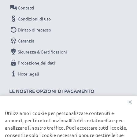
Ciascuna batteria CELLONIC viene sottoposta a
Contatti
severe verifiche e test approfonditi per assicurare
Condizioni di uso
le migliori prestazioni e una durata lunghissima.
Diritto di recesso
Ordina ora per una spedizione rapida e 3 anni di
garanzia.
Garanzia
Sicurezza & Certificazioni
Protezione dei dati
Note legali
LE NOSTRE OPZIONI DI PAGAMENTO
×
Utilizziamo i cookie per personalizzare contenuti e
I NOSTRI PARTNER DI SPEDIZIONE
annunci, per fornire funzionalità dei social media e per
analizzare il nostro traffico. Puoi accettare tutti i cookie,
consentire solo i cookie necessari oppure gestire le tue
© subtel.it 2026