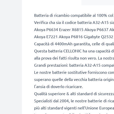
Batteria di ricambio compatibile al 100% col
Verifica cha sia il codice batteria A32-A15 si
Akoya P6634 Erazer X6815 Akoya P6637 Ak
Akoya E7221 Akoya P6816 Gigabyte Q2532
Capacità di 4400mAh garantita, celle di qua
Questa batteria CELLONIC ha una capacità d
alla prova dei fatti risulta non vero. La nos
Grandi prestazioni: batteria A32-A15 compat
Le nostre batterie sostitutive forniscono c
superano quelle della vecchia batteria origin
l'ansia di doverlo ricaricare.
Qualità superiore & alti standard di sicurezz
Specialisti dal 2004, le nostre batterie di r
più alti standard vigenti nell’Unione Europea