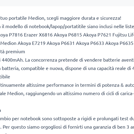
 tuo portatile Medion, scegli maggiore durata e sicurezza!
a il modello di notebook/lapop/portatitile siano inclusi nelle li
oya P7816 Erazer X6816 Akoya P6815 Akoya P7621 Fujitsu L
 Medion Akoya E7219 Akoya P6631 Akoya P6633 Akoya P6635
lità premium
i 4400mAh. La concorrenza pretende di vendere batterie aventi 
tra batteria, compatible e nuova, dispone di una capacità reale 
ibile
ontinuamente altissime performance in termini di potenza & aut
ale Medion, raggiungendo un altissimo numero di cicli di carica-s
a
icambio per notebook sono sottoposte a rigidi e prolungati test du
. Per questo siamo orgogliosi di fornirti una garanzia di ben 3 a