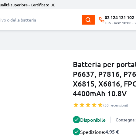
ualità superiore - Certificato UE
02 124 121 102
Lun - Ven: 10:00 - 
Batteria per port
P6637, P7816, P76
X6815, X6816, FPC
4400mAh 10.8V
(50 recensioni)
Disponibile
Consegna: 
4.95 €
Spedizione: