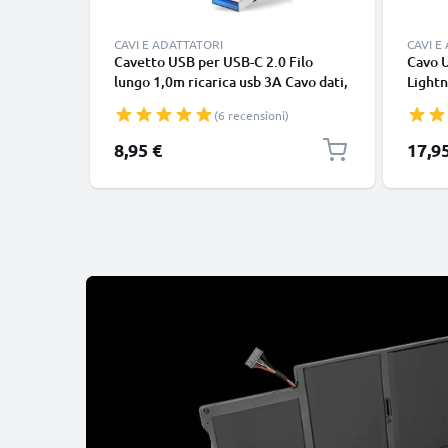
CAVI E ADATTATORI
CAVI E
Cavetto USB per USB-C 2.0 Filo
Cavo 
lungo 1,0m ricarica usb 3A Cavo dati,
Lightn
nero, in resistente PVC per
iPhone
(6 recensioni)
smartphone (Samsung, Huawei,
SE fil
Google Pixel), fotocamera Canon,
in bia
8,95 €
17,9
Panasonic Lumix, Sony connettore
tipo C