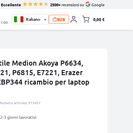
Eccellente
2500+
recensioni su
Google
B2B
0,00 €
▾
Alli
21:00
atile Medion Akoya P6634,
21, P6815, E7221, Erazer
BP344 ricambio per laptop
Numero articolo: 915457
2-3 giorni lavorativi