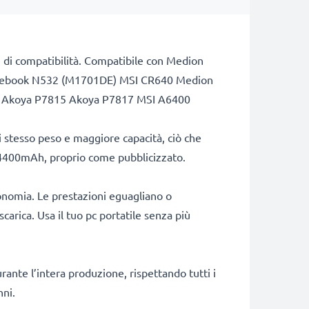
ste di compatibilità. Compatibile con Medion
ifebook N532 (M1701DE) MSI CR640 Medion
 Akoya P7815 Akoya P7817 MSI A6400
stesso peso e maggiore capacità, ciò che
di 4400mAh, proprio come pubblicizzato.
onomia. Le prestazioni eguagliano o
carica. Usa il tuo pc portatile senza più
rante l’intera produzione, rispettando tutti i
nni.