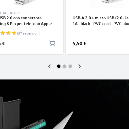
 ADATTATORI
USB 2.0 con connettore
USB-A 2.0 > micro USB (2.0 - la
ing 8 Pin per telefono Apple
1A - black - PVC cord - PVC plu
 14, 13, 12, 11, X, XS, XR, 8, 7,
(37 recensioni)
o di 1m cavetto dati & ricarica
nco per cellulare
5 €
5,50 €