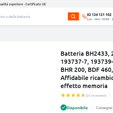
ualità superiore - Certificato UE
02 124 121 102
Lun - Ven: 10:00 - 
Batteria BH2433, 
193737-7, 193739-
BHR 200, BDF 460
Affidabile ricambi
effetto memoria
(25 recensioni)
Disponibile
Consegna: 