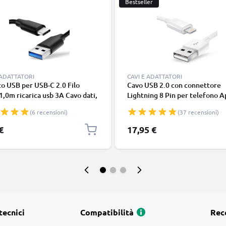
Bestseller
 ADATTATORI
CAVI E ADATTATORI
o USB per USB-C 2.0 Filo
Cavo USB 2.0 con connettore
1,0m ricarica usb 3A Cavo dati,
Lightning 8 Pin per telefono A
in resistente PVC per
iPhone 14, 13, 12, 11, X, XS, XR
(6 recensioni)
(37 recensioni)
phone (Samsung, Huawei,
SE filo di 1m cavetto dati & ric
 Pixel), fotocamera Canon,
in bianco per cellulare
€
17,95 €
onic Lumix, Sony connettore
tecnici
Compatibilità
Rec