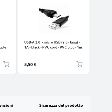
USB-A 2.0 > micro USB (2.0 - lang) -
Cavo USB
pple
1A - black - PVC cord - PVC plug - 1m
iPhone 17
, 8, 7,
Pro Max, 
arica
Samsung 
Google Pi
5,50 €
2,95 €
XL Xiaom
Pro+, No
13 3A ca
ensioni
Sicurezza del prodotto