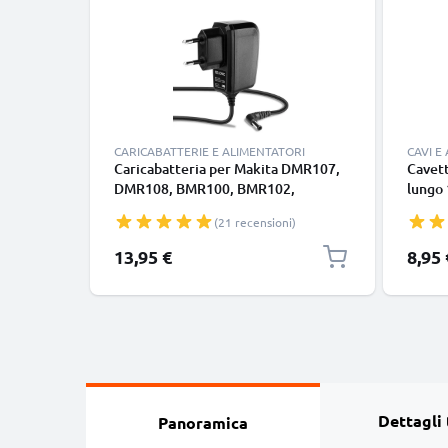
CARICABATTERIE E ALIMENTATORI
CAVI E
Caricabatteria per Makita DMR107,
Cavett
DMR108, BMR100, BMR102,
lungo 
DMR102, DMR105, 12W 1.0A
nero, 
(21 recensioni)
Caricatore 1.2m con spina europea
smart
Google
13,95 €
8,95 
Panas
tipo C
Dettagli 
Panoramica