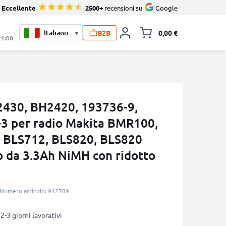
Eccellente
2500+
recensioni su
Google
B2B
0,00 €
▾
Alli
21:00
2430, BH2420, 193736-9,
3 per radio Makita BMR100,
, BLS712, BLS820, BLS820
o da 3.3Ah NiMH con ridotto
Numero articolo: 912789
2-3 giorni lavorativi