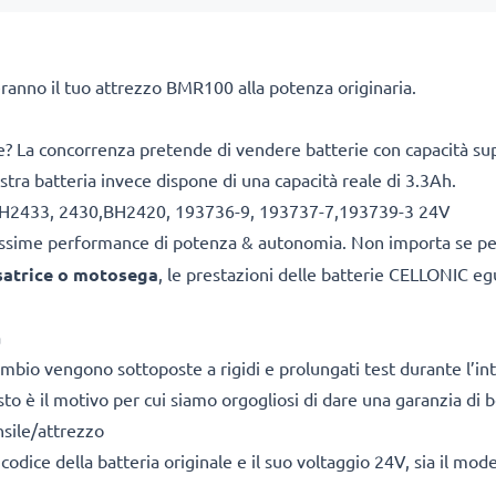
eranno il tuo attrezzo BMR100 alla potenza originaria.
re? La concorrenza pretende di vendere batterie con capacità super
nostra batteria invece dispone di una capacità reale di 3.3Ah.
le BH2433, 2430,BH2420, 193736-9, 193737-7,193739-3 24V
ltissime performance di potenza & autonomia. Non importa se p
esatrice o motosega
, le prestazioni delle batterie CELLONIC eg
a
cambio vengono sottoposte a rigidi e prolungati test durante l’int
o è il motivo per cui siamo orgogliosi di dare una garanzia di b
nsile/attrezzo
il codice della batteria originale e il suo voltaggio 24V, sia il mod