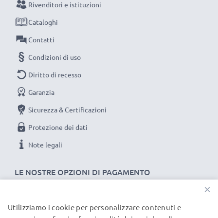
Rivenditori e istituzioni
Non lasciarti scappare neanche uno scatto con
Cataloghi
questo caricabatteria intelligente, con schermo
LCD, marcato CELLONIC. Ordina ora, spedizione
Contatti
rapida e 3 anni di garanzia!
Condizioni di uso
Diritto di recesso
Garanzia
Sicurezza & Certificazioni
Protezione dei dati
Note legali
LE NOSTRE OPZIONI DI PAGAMENTO
×
Utilizziamo i cookie per personalizzare contenuti e
I NOSTRI PARTNER DI SPEDIZIONE