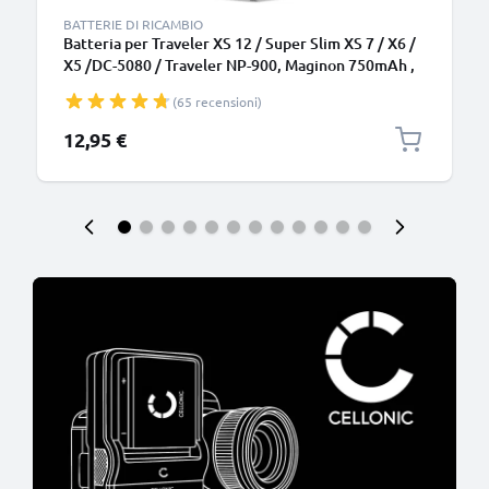
BATTERIE DI RICAMBIO
Batteria per Traveler XS 12 / Super Slim XS 7 / X6 /
X5 /DC-5080 / Traveler NP-900, Maginon 750mAh ,
marca CELLONIC, ricambi di lunga durata per
(65 recensioni)
macchine fotografiche e videocamere
12,95 €