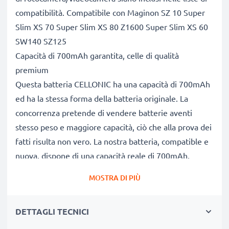
compatibilità. Compatibile con Maginon SZ 10 Super
Slim XS 70 Super Slim XS 80 Z1600 Super Slim XS 60
SW140 SZ125
Capacità di 700mAh garantita, celle di qualità
premium
Questa batteria CELLONIC ha una capacità di 700mAh
ed ha la stessa forma della batteria originale. La
concorrenza pretende di vendere batterie aventi
stesso peso e maggiore capacità, ciò che alla prova dei
fatti risulta non vero. La nostra batteria, compatible e
nuova, dispone di una capacità reale di 700mAh,
proprio come pubblicizzato.
MOSTRA DI PIÙ
Grandi prestazioni: batteria DS5370 compatibile
Le nostre batterie sostitutive forniscono
DETTAGLI TECNICI
continuamente altissime performance in termini di
potenza & autonomia. Le prestazioni eguagliano o