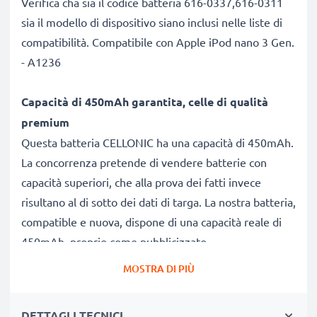
Verifica cha sia il codice batteria 616-0337,616-0311
sia il modello di dispositivo siano inclusi nelle liste di
compatibilità. Compatibile con Apple iPod nano 3 Gen.
- A1236
Capacità di
450mAh garantita,
celle di
qualità
premium
Questa batteria CELLONIC ha una capacità di 450mAh.
La concorrenza pretende di vendere batterie con
capacità superiori, che alla prova dei fatti invece
risultano al di sotto dei dati di targa. La nostra batteria,
compatible e nuova, dispone di una capacità reale di
450mAh, proprio come pubblicizzato.
Grandi prestazioni: batteria 616-0337,616-0311
MOSTRA DI PIÙ
Le nostre batterie sostitutive forniscono
continuamente altissime performance in termini di
DETTAGLI TECNICI