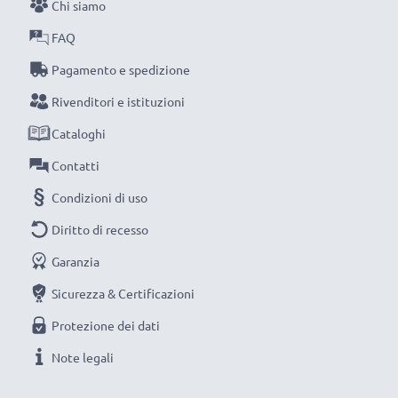
Scegli CELLONIC, scegli la lunga durata e l'efficienza
Chi siamo
per il tuo dispositivo e non fare mai compromessi sulla
FAQ
qualità: ordina ora!
Pagamento e spedizione
Rivenditori e istituzioni
Cataloghi
Contatti
Condizioni di uso
Diritto di recesso
Garanzia
Sicurezza & Certificazioni
Protezione dei dati
Note legali