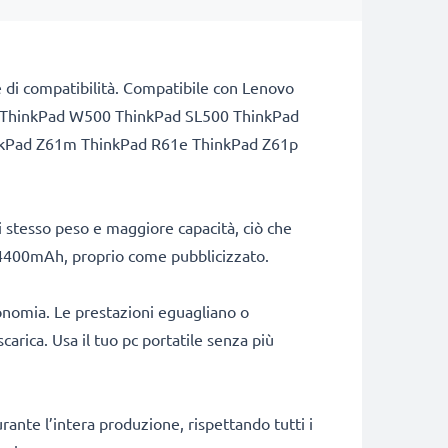
ste di compatibilità. Compatibile con Lenovo
 ThinkPad W500 ThinkPad SL500 ThinkPad
nkPad Z61m ThinkPad R61e ThinkPad Z61p
stesso peso e maggiore capacità, ciò che
di 4400mAh, proprio come pubblicizzato.
onomia. Le prestazioni eguagliano o
arica. Usa il tuo pc portatile senza più
rante l’intera produzione, rispettando tutti i