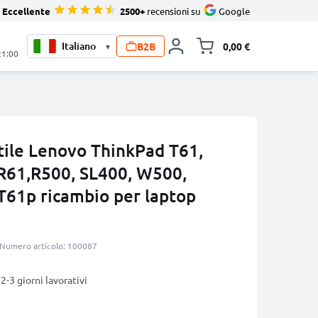
Eccellente
2500+
recensioni su
Google
B2B
0,00 €
▾
Alli
21:00
tile Lenovo ThinkPad T61,
 R61,R500, SL400, W500,
T61p ricambio per laptop
Numero articolo: 100087
2-3 giorni lavorativi