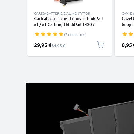
CARICABATTERIE E ALIMENTATORI
CAVI E
Caricabatteria per Lenovo ThinkPad
Cavett
x1 / x1 Carbon, ThinkPad T430 /
lungo 
T420, 90W 1.58A Caricatore 2.6m
nero, 
(7 recensioni)
con spina europea
smart
Google
Prezzo speciale
29,95 €
8,95 
Prezzo normale
34,95 €
Panas
tipo C