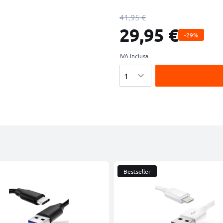
41,95 €
29,95 €
-29%
IVA inclusa
Quantità
Bestseller