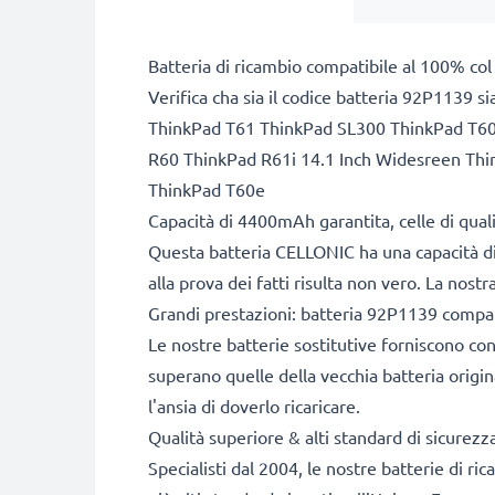
Batteria di ricambio compatibile al 100% col
Verifica cha sia il codice batteria 92P1139 si
ThinkPad T61 ThinkPad SL300 ThinkPad T6
R60 ThinkPad R61i 14.1 Inch Widesreen T
ThinkPad T60e
Capacità di 4400mAh garantita, celle di qua
Questa batteria CELLONIC ha una capacità d
alla prova dei fatti risulta non vero. La nos
Grandi prestazioni: batteria 92P1139 compat
Le nostre batterie sostitutive forniscono c
superano quelle della vecchia batteria origin
l'ansia di doverlo ricaricare.
Qualità superiore & alti standard di sicurezz
Specialisti dal 2004, le nostre batterie di r