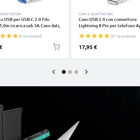
 ADATTATORI
CAVI E ADATTATORI
o USB per USB-C 2.0 Filo
Cavo USB 2.0 con connettore
1,0m ricarica usb 3A Cavo dati,
Lightning 8 Pin per telefono A
in resistente PVC per
iPhone 14, 13, 12, 11, X, XS, XR
(6 recensioni)
(37 recensioni)
phone (Samsung, Huawei,
SE filo di 1m cavetto dati & ric
 Pixel), fotocamera Canon,
in bianco per cellulare
€
17,95 €
onic Lumix, Sony connettore