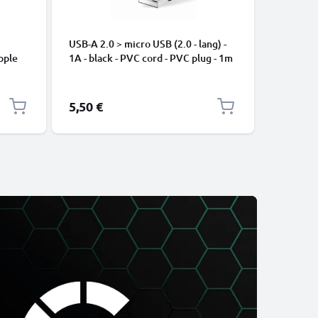
USB-A 2.0 > micro USB (2.0 - lang) -
Cavo USB
pple
1A - black - PVC cord - PVC plug - 1m
iPhone 17
, 8, 7,
Pro Max, 
arica
Samsung 
Google Pi
5,50 €
2,95 €
XL Xiaom
Pro+, No
13 3A ca