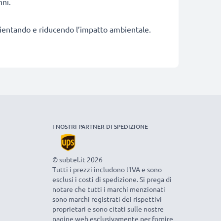
nni.
fficientando e riducendo l’impatto ambientale.
I NOSTRI PARTNER DI SPEDIZIONE
© subtel.it 2026
Tutti i prezzi includono l'IVA e sono
esclusi i costi di spedizione. Si prega di
notare che tutti i marchi menzionati
sono marchi registrati dei rispettivi
proprietari e sono citati sulle nostre
pagine web esclusivamente per fornire