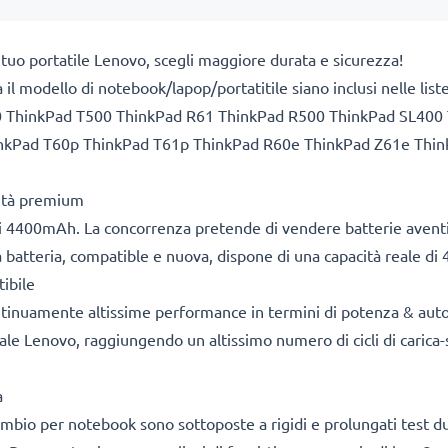
 tuo portatile Lenovo, scegli maggiore durata e sicurezza!
a il modello di notebook/lapop/portatitile siano inclusi nelle li
0 ThinkPad T500 ThinkPad R61 ThinkPad R500 ThinkPad SL400
hinkPad T60p ThinkPad T61p ThinkPad R60e ThinkPad Z61e Thi
lità premium
i 4400mAh. La concorrenza pretende di vendere batterie aventi 
tra batteria, compatible e nuova, dispone di una capacità reale 
ibile
ontinuamente altissime performance in termini di potenza & aut
ale Lenovo, raggiungendo un altissimo numero di cicli di carica-sc
a
icambio per notebook sono sottoposte a rigidi e prolungati test du