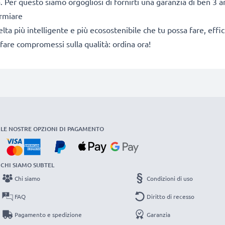
. Per questo siamo orgogliosi di fornirti una garanzia di ben 3 a
armiare
a scelta più intelligente e più ecosostenibile che tu possa fare, e
fare compromessi sulla qualità: ordina ora!
LE NOSTRE OPZIONI DI PAGAMENTO
CHI SIAMO SUBTEL
Chi siamo
Condizioni di uso
FAQ
Diritto di recesso
Pagamento e spedizione
Garanzia